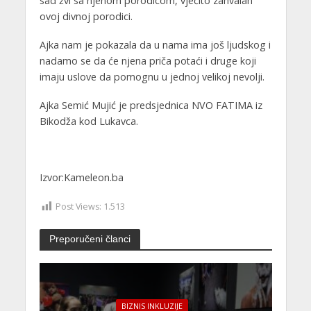
sad žvi sa njenom porodicom, vječito zahvalan
ovoj divnoj porodici.
Ajka nam je pokazala da u nama ima još ljudskog i
nadamo se da će njena priča potaći i druge koji
imaju uslove da pomognu u jednoj velikoj nevolji.
Ajka Semić Mujić je predsjednica NVO FATIMA iz
Bikodža kod Lukavca.
Izvor:Kameleon.ba
Post Views:
1.513
Preporučeni članci
BIZNIS INKLUZIJE