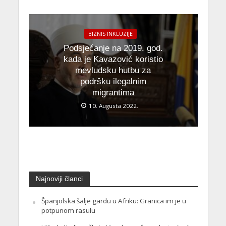
BIZNIS INKLUZIJE
Podsjećanje na 2019. god.
kada je Kavazović koristio
mevludsku hutbu za
podršku ilegalnim
migrantima
10. Augusta 2022.
Najnoviji članci
Španjolska šalje gardu u Afriku: Granica im je u
potpunom rasulu