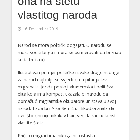
ona na štetu
vlastitog naroda
16. Decembra 2019.
Narod se mora politički odgajati. O narodu se
mora voditi briga i mora se usmjeravati da bi znao
kuda treba ići.
Ilustrativan primjer političke i svake druge nebrige
za narod najbolje se svjedoči na pitanju tzv.
migranata. Jer da postoji akademska i politička
elita koja ima kompas, ukazala bi narodu da
pomažući migrantske okupatore uništavaju svoj
narod. Tada bi i Ajka Semić iz Bikodža znala da
ovo što čini nije nikakav hair, već da radi u korist
vlastite štete.
Priče o migrantima nikoga ne ostavlja