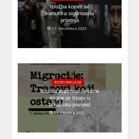
Izložba kojom se
kamuflira sigurnosna
prijetnja
17. Decembra 2023.
BIZNIS INKLUZIJE
Izložba kojom se ilegalne
migracije trpaju u
bosansku povijest
13. Oktobra 2022.