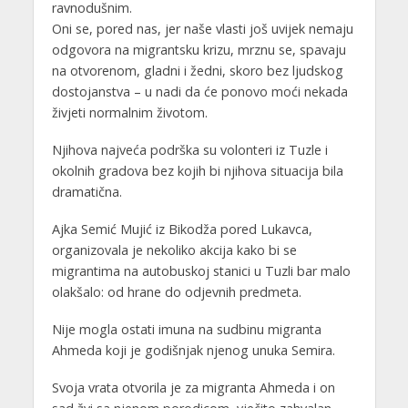
ravnodušnim.
Oni se, pored nas, jer naše vlasti još uvijek nemaju
odgovora na migrantsku krizu, mrznu se, spavaju
na otvorenom, gladni i žedni, skoro bez ljudskog
dostojanstva – u nadi da će ponovo moći nekada
živjeti normalnim životom.
Njihova najveća podrška su volonteri iz Tuzle i
okolnih gradova bez kojih bi njihova situacija bila
dramatična.
Ajka Semić Mujić iz Bikodža pored Lukavca,
organizovala je nekoliko akcija kako bi se
migrantima na autobuskoj stanici u Tuzli bar malo
olakšalo: od hrane do odjevnih predmeta.
Nije mogla ostati imuna na sudbinu migranta
Ahmeda koji je godišnjak njenog unuka Semira.
Svoja vrata otvorila je za migranta Ahmeda i on