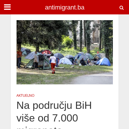
antimigrant.ba
AKTUELNO
Na području BiH
više od 7.000