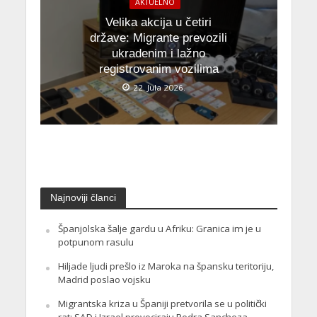
AKTUELNO
Velika akcija u četiri
države: Migrante prevozili
ukradenim i lažno
registrovanim vozilima
22. Jula 2026.
Najnoviji članci
Španjolska šalje gardu u Afriku: Granica im je u
potpunom rasulu
Hiljade ljudi prešlo iz Maroka na špansku teritoriju,
Madrid poslao vojsku
Migrantska kriza u Španiji pretvorila se u politički
rat: SAD i Izrael provociraju Pedra Sancheza