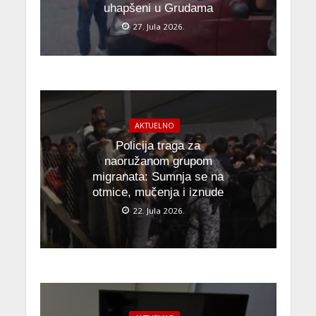
uhapšeni u Grudama
27. Jula 2026.
AKTUELNO
Policija traga za
naoružanom grupom
migranata: Sumnja se na
otmice, mučenja i iznude
22. Jula 2026.