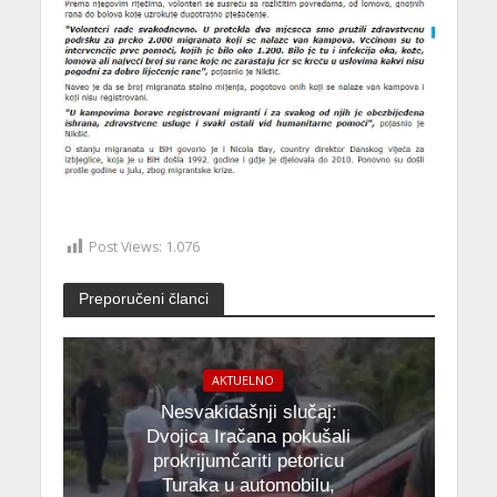
Post Views:
1.076
Preporučeni članci
AKTUELNO
Nesvakidašnji slučaj:
Dvojica Iračana pokušali
prokrijumčariti petoricu
Turaka u automobilu,