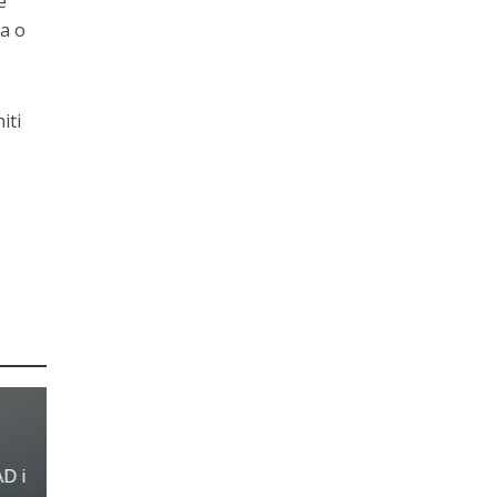
e
ma o
iti
AD i