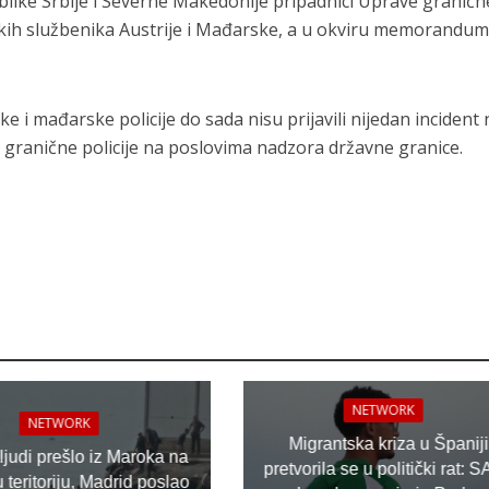
like Srbije i Severne Makedonije pripadnici Uprave graničn
jskih službenika Austrije i Mađarske, a u okviru memorandu
ke i mađarske policije do sada nisu prijavili nijedan incident n
granične policije na poslovima nadzora državne granice.
NETWORK
NETWORK
Migrantska kriza u Španiji
 ljudi prešlo iz Maroka na
pretvorila se u politički rat: S
teritoriju, Madrid poslao