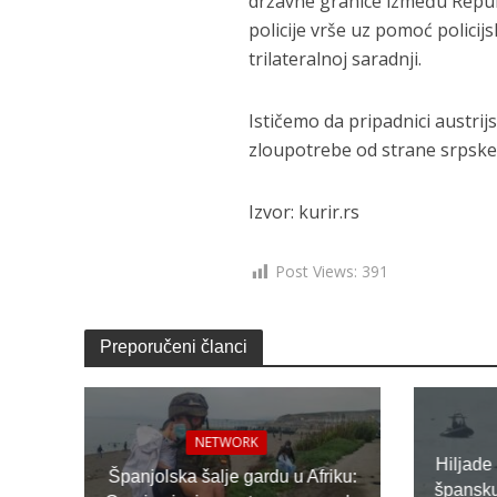
državne granice između Repub
policije vrše uz pomoć polici
trilateralnoj saradnji.
Ističemo da pripadnici austrijs
zloupotrebe od strane srpske 
Izvor: kurir.rs
Post Views:
391
Preporučeni članci
NETWORK
Hiljade
Španjolska šalje gardu u Afriku:
špansku 