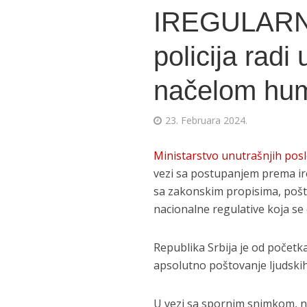
IREGULARN
policija radi
načelom hum
23. Februara 2024.
Ministarstvo unutrašnjih pos
vezi sa postupanjem prema ire
sa zakonskim propisima, poš
nacionalne regulative koja se 
Republika Srbija je od početka
apsolutno poštovanje ljudski
U vezi sa spornim snimkom, na