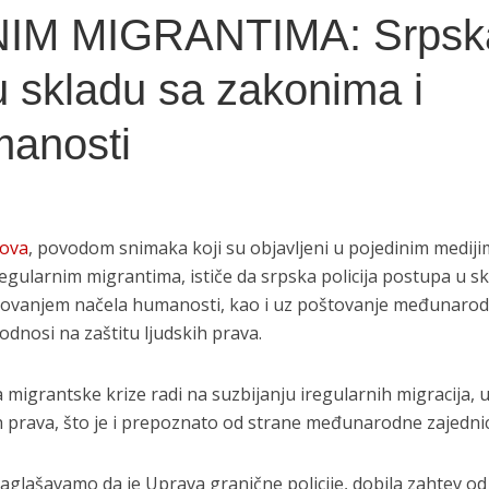
IM MIGRANTIMA: Srpsk
 u skladu sa zakonima i
anosti
lova
, povodom snimaka koji su objavljeni u pojedinim mediji
gularnim migrantima, ističe da srpska policija postupa u s
tovanjem načela humanosti, kao i uz poštovanje međunarod
odnosi na zaštitu ljudskih prava.
 migrantske krize radi na suzbijanju iregularnih migracija, 
h prava, što je i prepoznato od strane međunarodne zajednic
glašavamo da je Uprava granične policije, dobila zahtev od