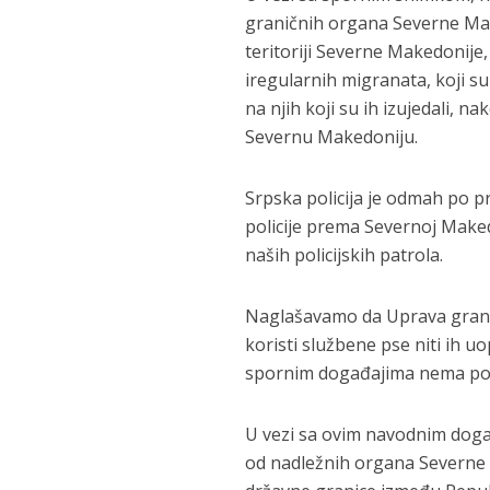
graničnih organa Severne Make
teritoriji Severne Makedonij
iregularnih migranata, koji su 
na njih koji su ih izujedali, na
Severnu Makedoniju.
Srpska policija je odmah po p
policije prema Severnoj Maked
naših policijskih patrola.
Naglašavamo da Uprava granič
koristi službene pse niti ih u
spornim događajima nema potvrd
U vezi sa ovim navodnim događ
od nadležnih organa Severne 