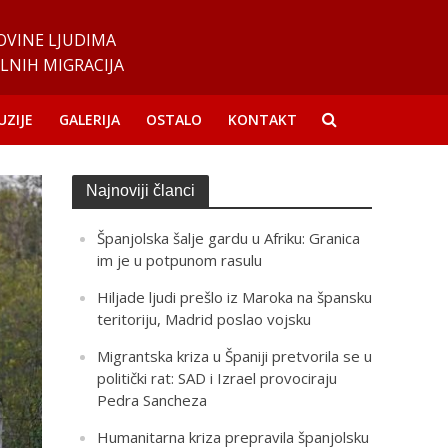
OVINE LJUDIMA
LNIH MIGRACIJA
UZIJE
GALERIJA
OSTALO
KONTAKT
Najnoviji članci
Španjolska šalje gardu u Afriku: Granica
im je u potpunom rasulu
Hiljade ljudi prešlo iz Maroka na špansku
teritoriju, Madrid poslao vojsku
Migrantska kriza u Španiji pretvorila se u
politički rat: SAD i Izrael provociraju
Pedra Sancheza
Humanitarna kriza prepravila španjolsku