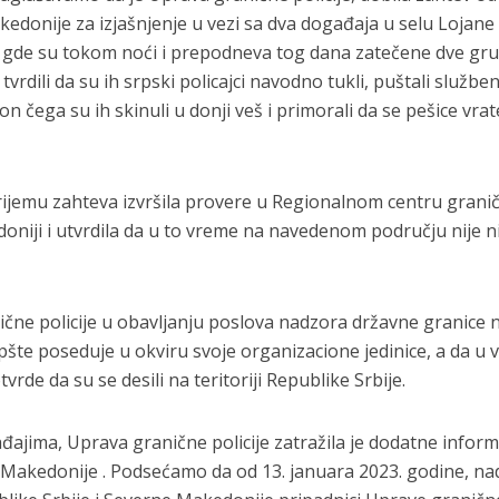
donije za izjašnjenje u vezi sa dva događaja u selu Lojane
e, gde su tokom noći i prepodneva tog dana zatečene dve gr
tvrdili da su ih srpski policajci navodno tukli, puštali službe
kon čega su ih skinuli u donji veš i primorali da se pešice vrat
rijemu zahteva izvršila provere u Regionalnom centru grani
oniji i utvrdila da u to vreme na navedenom području nije ni
ne policije u obavljanju poslova nadzora državne granice 
opšte poseduje u okviru svoje organizacione jedinice, a da u v
e da su se desili na teritoriji Republike Srbije.
ajima, Uprava granične policije zatražila je dodatne inform
Makedonije . Podsećamo da od 13. januara 2023. godine, na