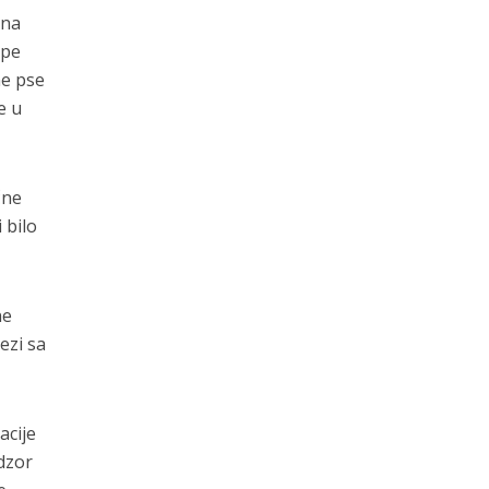
 na
upe
ne pse
e u
čne
 bilo
ne
ezi sa
acije
dzor