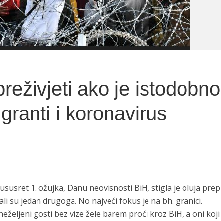
reživjeti ako je istodobno
granti i koronavirus
susret 1. ožujka, Danu neovisnosti BiH, stigla je oluja pre
li su jedan drugoga. No najveći fokus je na bh. granici.
neželjeni gosti bez vize žele barem proći kroz BiH, a oni koji