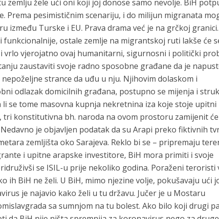
u tu zemlju žele ući oni koji joj donose samo nevolje. BiH pot
 Prema pesimističnim scenariju, i do milijun migranata mog
u između Turske i EU. Prava drama već je na grčkoj granici.
i funkcionalnije, ostale zemlje na migrantskoj ruti lakše će s
 i vrlo vjerojatno ovaj humanitarni, sigurnosni i politički pr
 stanju zaustaviti svoje radno sposobne građane da je napus
ti nepoželjne strance da uđu u nju. Njihovim dolaskom i
bni odlazak domicilnih građana, postupno se mijenja i stru
 li se tome masovna kupnja nekretnina iza koje stoje upitni
a, tri konstitutivna bh. naroda na ovom prostoru zamijenit će
Nedavno je objavljen podatak da su Arapi preko fiktivnih tvr
 metara zemljišta oko Sarajeva. Reklo bi se – pripremaju tere
ante i upitne arapske investitore, BiH mora primiti i svoje
ridruživši se ISIL-u prije nekoliko godina. Poraženi teroristi
 ih BiH ne želi. U BiH, mimo njezine volje, pokušavaju ući j
avirus je najavio kako želi u tu državu. Jučer je u Mostaru
omislavgrada sa sumnjom na tu bolest. Ako bilo koji drugi pa
eti da BiH nije ništa spremnija za koronavirus nego za drug