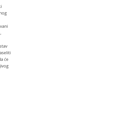
ki
vnog
ovani
,
stav
seliti
da će
jivog