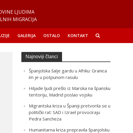
OVINE LJUDIMA
LNIH MIGRACIJA
UZIJE
GALERIJA
OSTALO
KONTAKT
Najnoviji članci
Španjolska šalje gardu u Afriku: Granica
im je u potpunom rasulu
Hiljade ljudi prešlo iz Maroka na špansku
teritoriju, Madrid poslao vojsku
Migrantska kriza u Španiji pretvorila se u
politički rat: SAD i Izrael provociraju
Pedra Sancheza
Humanitarna kriza prepravila španjolsku