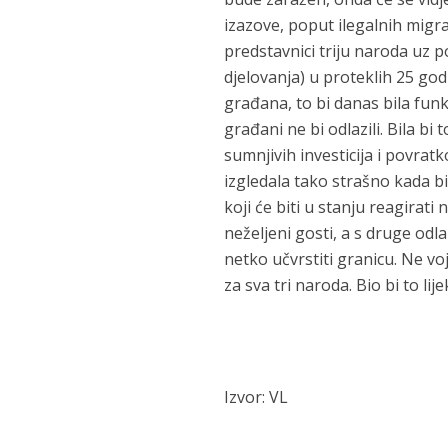
izazove, poput ilegalnih migrac
predstavnici triju naroda uz
djelovanja) u proteklih 25 god
građana, to bi danas bila funk
građani ne bi odlazili. Bila b
sumnjivih investicija i povra
izgledala tako strašno kada b
koji će biti u stanju reagirati
neželjeni gosti, a s druge od
netko učvrstiti granicu. Ne vo
za sva tri naroda. Bio bi to lije
Izvor: VL