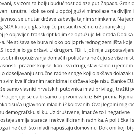
azovani, s vizom za bolju budućnost odlaze put Zapada. Grani
 van i unutra. I dok se oni u općoj gužvi mimoilaze na divljim i
 javnost se unutar države zabavlja tajnim snimkama. Na jedn
g SDA kupuju glas koji će presuditi većinu u županijskoj
j je objavljen transkript kojim se optužuje Milorada Dodika 
. Ne stišava se bura ni oko poljoprivrednog zemljišta koje 
 i dodijelio ga državi. U drugom, FBiH, još nije uspostavljen
usobnih optuživanja domaćih političara ne čuju se više ni st
snosti, praznik koji se, kao i svi drugi, slavi samo u jednom 
 o doseljavanju stručne radne snage koji olakšava dolazak 
svim kvalificiranim radnicima iz država koje nisu članice EU
še samo vlasnici hrvatskih putovnica imati privilegij tražiti 
i. Procjenjuje se da bi samo u prvom valu iz BiH prema Njema
ka tisuća uglavnom mladih i školovanih. Ovaj legalni migrac
nu demografsku sliku. Uz društvene, imat će to i negativne
staje zemlja staraca i nekvalificiranih radnika. A politička i
koga i ne čudi što mladi napuštaju domovinu. Dok oni koji bi j