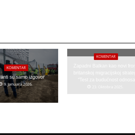
KOMENTAR
Zapadni Balkan kao novi fron
KOMENTAR
britanskoj migracijskoj strateg
anti su samo izgovor
“Test za budućnost odnosa
9. Januara 2026.
23. Oktobra 2025.