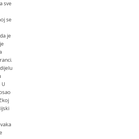
ca sve
oj se
da je
je
a
ranci.
dijelu
u
. U
posao
čkoj
ijski
 svaka
e