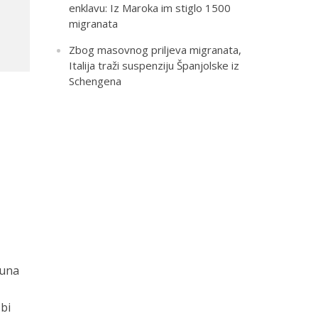
enklavu: Iz Maroka im stiglo 1500
migranata
Zbog masovnog priljeva migranata,
Italija traži suspenziju Španjolske iz
Schengena
puna
 bi