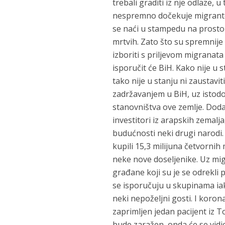
trebali graditi iz nje odlaze, 
nespremno dočekuje migrante.
se naći u stampedu na prostor
mrtvih. Zato što su spremnije 
izboriti s priljevom migranata
isporučit će BiH. Kako nije u
tako nije u stanju ni zaustavi
zadržavanjem u BiH, uz istodo
stanovništva ove zemlje. Doda
investitori iz arapskih zemalj
budućnosti neki drugi narodi. 
kupili 15,3 milijuna četvornih
neke nove doseljenike. Uz migr
građane koji su je se odrekli p
se isporučuju u skupinama iako
neki nepoželjni gosti. I koron
zaprimljen jedan pacijent iz T
bude zaražen, onda će se vidj