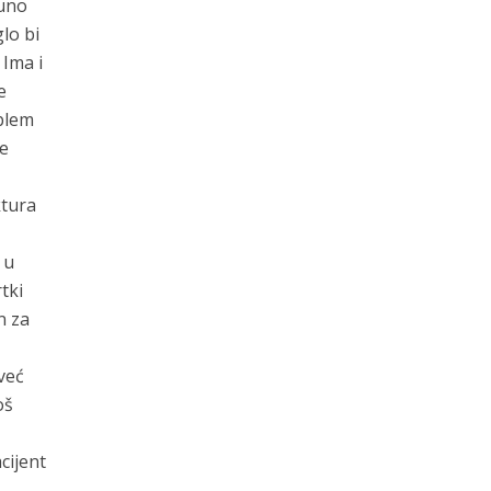
puno
lo bi
 Ima i
e
oblem
te
ktura
 u
tki
n za
 već
oš
cijent
e