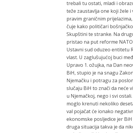
trebali tu ostati, mladi i obr
teže zaustavlja one koji žele i
pravim graničnim prijelazima,
čuje kako političari bošnjačko
Skupštini te stranke. Na drugo
pristao na put reforme NATO-a
Ustavni sud oduzeo entitetu RS
vlast. U zaglušujućoj buci međ
Upravo 1. ožujka, na Dan neovi
BiH, stupio je na snagu Zakon
Njemačku i potragu za poslom 
slučaju BiH to znači da neće vi
u Njemačkoj, nego i svi ostal
moglo krenuti nekoliko deseta
val pojačat će ionako negativ
ekonomske posljedice jer BiH o
druga situacija takva je da ni