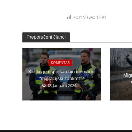
Post Views:
1.091
Preporučeni članci
KOMENTAR
Koliko je uspješan bio njemački
Migr
“migracijski zaokret”?
12. Januara 2026.