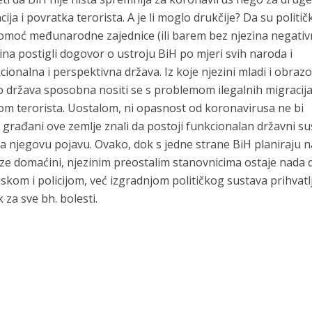
ija i povratka terorista. A je li moglo drukčije? Da su politič
 pomoć međunarodne zajednice (ili barem bez njezina negati
ina postigli dogovor o ustroju BiH po mjeri svih naroda i
cionalna i perspektivna država. Iz koje njezini mladi i obraz
i to država sposobna nositi se s problemom ilegalnih migracija
tkom terorista. Uostalom, ni opasnost od koronavirusa ne bi
i građani ove zemlje znali da postoji funkcionalan državni su
 na njegovu pojavu. Ovako, dok s jedne strane BiH planiraju na
laze domaćini, njezinim preostalim stanovnicima ostaje nada 
jskom i policijom, već izgradnjom političkog sustava prihvatl
k za sve bh. bolesti.