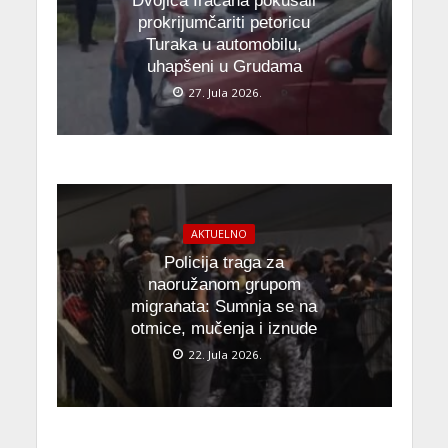
Dvojica Iračana pokušali
prokrijumčariti petoricu
Turaka u automobilu,
uhapšeni u Grudama
27. Jula 2026.
AKTUELNO
Policija traga za
naoružanom grupom
migranata: Sumnja se na
otmice, mučenja i iznude
22. Jula 2026.