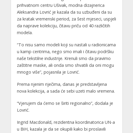
prihvatnom centru Ušivak, modna dizajnerica
Aleksandra Lovrić je kazala da su uzbuđeni da su
za kratak vremenski period, za šest mjeseci, uspjeli
da naprave kolekciju, čitavu priču od 40 različitih
modela.
“To nisu samo modeli koji su nastali u radionicama
u kamp centrima, nego smo imali i čitavu podršku
naše tekstilne industrije. Krenuli smo da pravimo
zaštitne maske, ali onda smo shvatili da oni mogu
mnogo više”, pojasnila je Lovrić.
Prema njenim riječima, danas je predstavljena
nova kolekcija, a sada će sebi uzeti malo vremena.
“Vjerujem da ćemo se širiti regionalno”, dodala je
Lovrić.
Ingrid Macdonald, rezidentna koordinatorica UN-a
u BiH, kazala je da se okupili kako bi proslavili