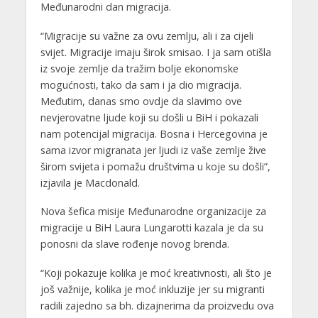
Međunarodni dan migracija.
“Migracije su važne za ovu zemlju, ali i za cijeli
svijet. Migracije imaju širok smisao. I ja sam otišla
iz svoje zemlje da tražim bolje ekonomske
mogućnosti, tako da sam i ja dio migracija.
Međutim, danas smo ovdje da slavimo ove
nevjerovatne ljude koji su došli u BiH i pokazali
nam potencijal migracija. Bosna i Hercegovina je
sama izvor migranata jer ljudi iz vaše zemlje žive
širom svijeta i pomažu društvima u koje su došli”,
izjavila je Macdonald.
Nova šefica misije Međunarodne organizacije za
migracije u BiH Laura Lungarotti kazala je da su
ponosni da slave rođenje novog brenda.
“Koji pokazuje kolika je moć kreativnosti, ali što je
još važnije, kolika je moć inkluzije jer su migranti
radili zajedno sa bh. dizajnerima da proizvedu ova