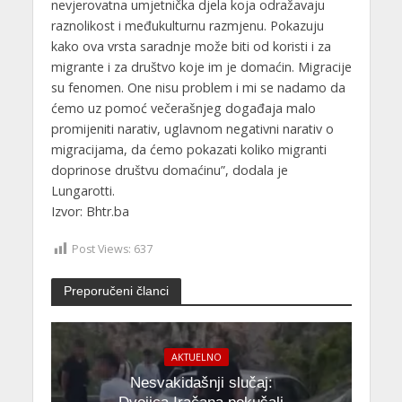
nevjerovatna umjetnička djela koja odražavaju
raznolikost i međukulturnu razmjenu. Pokazuju
kako ova vrsta saradnje može biti od koristi i za
migrante i za društvo koje im je domaćin. Migracije
su fenomen. One nisu problem i mi se nadamo da
ćemo uz pomoć večerašnjeg događaja malo
promijeniti narativ, uglavnom negativni narativ o
migracijama, da ćemo pokazati koliko migranti
doprinose društvu domaćinu”, dodala je
Lungarotti.
Izvor: Bhtr.ba
Post Views:
637
Preporučeni članci
AKTUELNO
Nesvakidašnji slučaj: