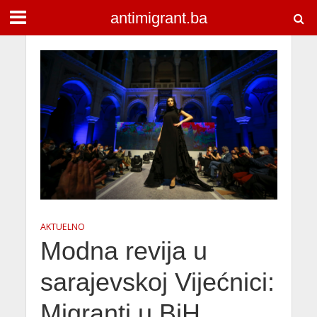
antimigrant.ba
AKTUELNO
Modna revija u
sarajevskoj Vijećnici:
Migranti u BiH