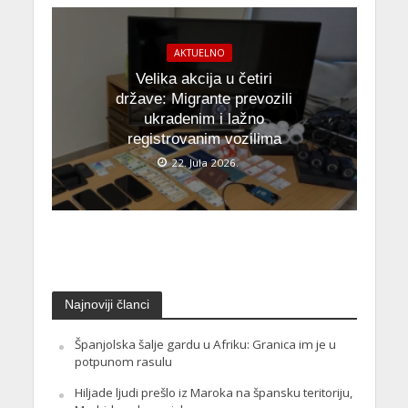
AKTUELNO
Velika akcija u četiri
države: Migrante prevozili
ukradenim i lažno
registrovanim vozilima
22. Jula 2026.
Najnoviji članci
Španjolska šalje gardu u Afriku: Granica im je u
potpunom rasulu
Hiljade ljudi prešlo iz Maroka na špansku teritoriju,