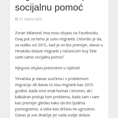
socijalnu pomoć
21. Marta 2024.
Zoran Milanović ima novu objavu na Facebooku.
Ovaj put za temu je uzeo migrante. Ustvrdio je da,
za razliku od 2015., kad je on bio premijer, danas u
Hrvatsku dolaze ‘migranti s računicom’ koji ‘žele
uzeti samo socijalnu pomoć’
Njegovu objavu prenosimo u cijelosti:
‘Hrvatska je danas suočena i s problemom
migracija. Ali danas to nisu migranti kao 2015.
godine ,kada smo imali human i otvoren, ali i
kalkuliran pristup tom problemu, kada sam i sam
kao premijer gledao kako da tim ljudima
pomognemo, a sebe kao državu ne ugrozimo.
Danas je sve drukčije jer sada ovdje dolaze