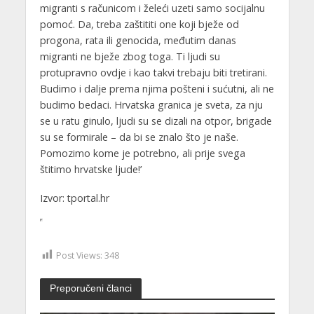
migranti s računicom i želeći uzeti samo socijalnu
pomoć. Da, treba zaštititi one koji bježe od
progona, rata ili genocida, međutim danas
migranti ne bježe zbog toga. Ti ljudi su
protupravno ovdje i kao takvi trebaju biti tretirani.
Budimo i dalje prema njima pošteni i sućutni, ali ne
budimo bedaci. Hrvatska granica je sveta, za nju
se u ratu ginulo, ljudi su se dizali na otpor, brigade
su se formirale – da bi se znalo što je naše.
Pomozimo kome je potrebno, ali prije svega
štitimo hrvatske ljude!’
Izvor: tportal.hr
Post Views:
348
Preporučeni članci