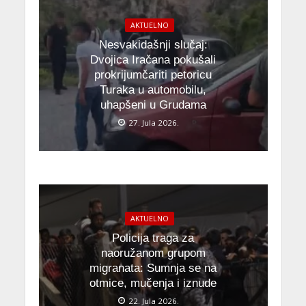
AKTUELNO
Nesvakidašnji slučaj:
Dvojica Iračana pokušali
prokrijumčariti petoricu
Turaka u automobilu,
uhapšeni u Grudama
27. Jula 2026.
AKTUELNO
Policija traga za
naoružanom grupom
migranata: Sumnja se na
otmice, mučenja i iznude
22. Jula 2026.