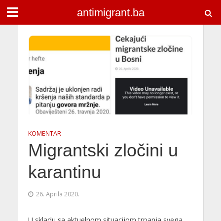
antimigrant.ba
KOMENTAR
Migrantski zločini u
karantinu
26. Aprila 2020.
U skladu sa aktuelnom situacijom trpanja svega