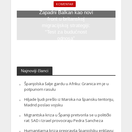
KOMENTAR
Zapadni Balkan kao novi
front u britanskoj
migracijskoj strategiji:
“Test za budućnost
odnosa”
23. Oktobra 2025.
Najnoviji članci
Španjolska šalje gardu u Afriku: Granica im je u
potpunom rasulu
Hiljade ljudi prešlo iz Maroka na špansku teritoriju,
Madrid poslao vojsku
Migrantska kriza u Španiji pretvorila se u politički
rat: SAD i Izrael provociraju Pedra Sancheza
Humanitarna kriza prepravila španjolsku enklavu: