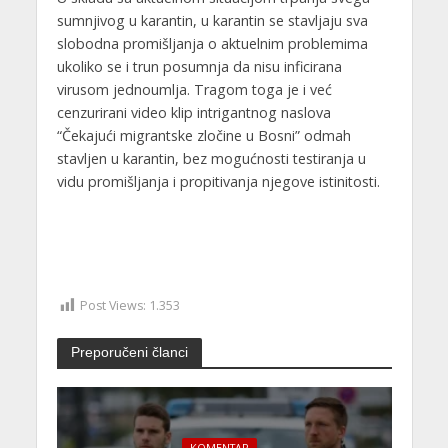
sumnjivog u karantin, u karantin se stavljaju sva
slobodna promišljanja o aktuelnim problemima
ukoliko se i trun posumnja da nisu inficirana
virusom jednoumlja. Tragom toga je i već
cenzurirani video klip intrigantnog naslova
“Čekajući migrantske zločine u Bosni” odmah
stavljen u karantin, bez mogućnosti testiranja u
vidu promišljanja i propitivanja njegove istinitosti.
Post Views:
1.353
Preporučeni članci