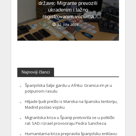
države: Migrante prevozili
ukradenim i lažno
registrovanim vozilima
22. Jula 2026.
Najnoviji članci
Španjolska šalje gardu u Afriku: Granica im je u
potpunom rasulu
Hiljade ljudi prešlo iz Maroka na špansku teritoriju,
Madrid poslao vojsku
Migrantska kriza u Španiji pretvorila se u politički
rat: SAD i Izrael provociraju Pedra Sancheza
Humanitarna kriza prepravila španjolsku enklavu: