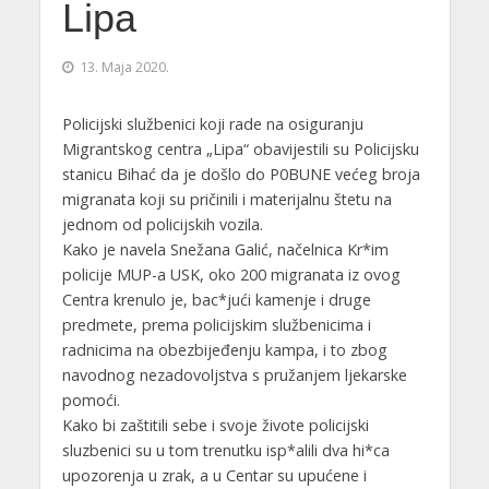
Lipa
13. Maja 2020.
Policijski službenici koji rade na osiguranju
Migrantskog centra „Lipa“ obavijestili su Policijsku
stanicu Bihać da je došlo do P0BUNE većeg broja
migranata koji su pričinili i materijalnu štetu na
jednom od policijskih vozila.
Kako je navela Snežana Galić, načelnica Kr*im
policije MUP-a USK, oko 200 migranata iz ovog
Centra krenulo je, bac*jući kamenje i druge
predmete, prema policijskim službenicima i
radnicima na obezbijeđenju kampa, i to zbog
navodnog nezadovoljstva s pružanjem ljekarske
pomoći.
Kako bi zaštitili sebe i svoje živote policijski
sluzbenici su u tom trenutku isp*alili dva hi*ca
upozorenja u zrak, a u Centar su upućene i