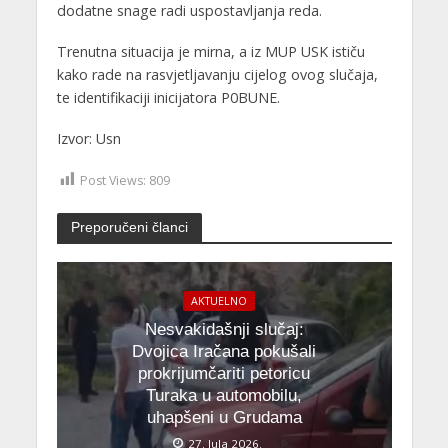
dodatne snage radi uspostavljanja reda.
Trenutna situacija je mirna, a iz MUP USK ističu
kako rade na rasvjetljavanju cijelog ovog slučaja,
te identifikaciji inicijatora P0BUNE.
Izvor: Usn
Post Views:
809
Preporučeni članci
AKTUELNO
Nesvakidašnji slučaj:
Dvojica Iračana pokušali
prokrijumčariti petoricu
Turaka u automobilu,
uhapšeni u Grudama
27. Jula 2026.