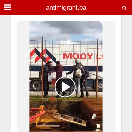
antimigrant.ba