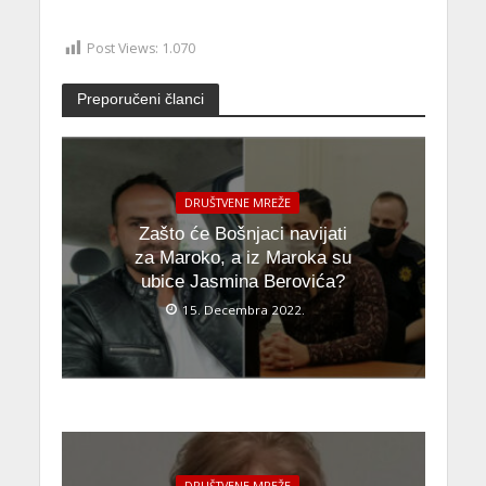
Post Views:
1.070
Preporučeni članci
DRUŠTVENE MREŽE
Zašto će Bošnjaci navijati
za Maroko, a iz Maroka su
ubice Jasmina Berovića?
15. Decembra 2022.