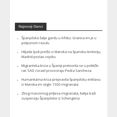
Najnoviji članci
Španjolska šalje gardu u Afriku: Granica im je u
potpunom rasulu
Hiljade ljudi prešlo iz Maroka na špansku teritoriju,
Madrid poslao vojsku
Migrantska kriza u Španiji pretvorila se u politički
rat: SAD i Izrael provociraju Pedra Sancheza
Humanitarna kriza prepravila španjolsku enklavu:
Iz Maroka im stiglo 1500 migranata
Zbog masovnog priljeva migranata, Italija traži
suspenziju Španjolske iz Schengena