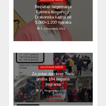
DRUŠTVENE MREŽE
Rezultati targetiranja
Fatmira Alispahića:
Drakonska kazna od
5.000+1.200 maraka
5. Decembra 2022.
DRUŠTVENE MREŽE
Za jedan dan kroz Tuzlu
prošla 184 ilegalna
migranta
21. Novembra 2022.