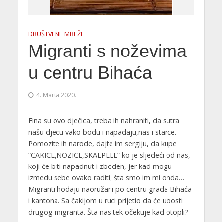
DRUŠTVENE MREŽE
Migranti s noževima
u centru Bihaća
4. Marta 2020.
Fina su ovo dječica, treba ih nahraniti, da sutra
našu djecu vako bodu i napadaju,nas i starce.-
Pomozite ih narode, dajte im sergiju, da kupe
“CAKICE,NOZICE,SKALPELE” ko je sljedeći od nas,
koji će biti napadnut i zboden, jer kad mogu
izmedu sebe ovako raditi, šta smo im mi onda…
Migranti hodaju naoružani po centru grada Bihaća
i kantona. Sa čakijom u ruci prijetio da će ubosti
drugog migranta. Šta nas tek očekuje kad otopli?