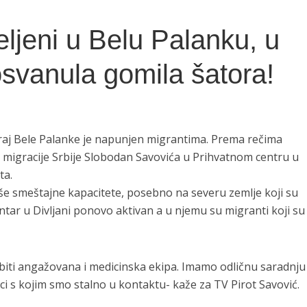
eljeni u Belu Palanku, u
svanula gomila šatora!
kraj Bele Palanke je napunjen migrantima. Prema rečima
 migracije Srbije Slobodan Savovića u Prihvatnom centru u
ta.
e smeštajne kapacitete, posebno na severu zemlje koji su
ntar u Divljani ponovo aktivan a u njemu su migranti koji su
biti angažovana i medicinska ekipa. Imamo odličnu saradnju
i s kojim smo stalno u kontaktu- kaže za TV Pirot Savović.