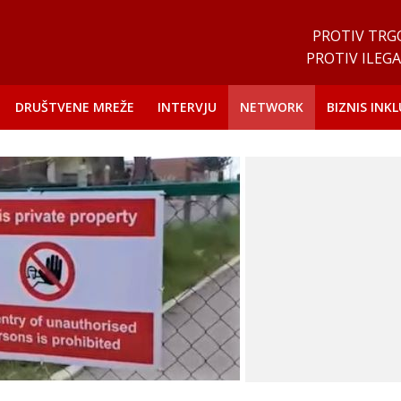
PROTIV TRG
PROTIV ILEGA
DRUŠTVENE MREŽE
INTERVJU
NETWORK
BIZNIS INKL