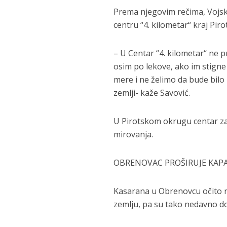
Prema njegovim rečima, Vojska
centru “4. kilometar“ kraj Pi
– U Centar “4. kilometar“ ne
osim po lekove, ako im stigne
mere i ne želimo da bude bil
zemlji- kaže Savović.
U Pirotskom okrugu centar za 
mirovanja.
OBRENOVAC PROŠIRUJE KAP
Kasarana u Obrenovcu očito ni
zemlju, pa su tako nedavno do