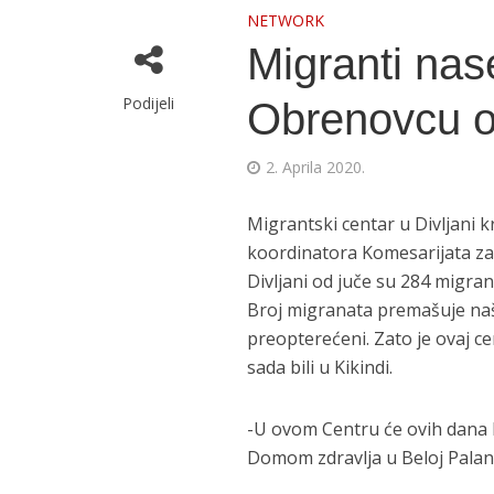
NETWORK
Migranti nas
Podijeli
Obrenovcu o
2. Aprila 2020.
Migrantski centar u Divljani 
koordinatora Komesarijata za
Divljani od juče su 284 migran
Broj migranata premašuje naš
preopterećeni. Zato je ovaj ce
sada bili u Kikindi.
-U ovom Centru će ovih dana 
Domom zdravlja u Beloj Palanc