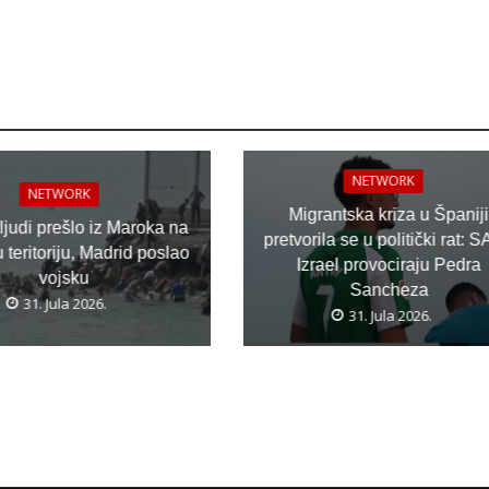
NETWORK
NETWORK
Migrantska kriza u Španiji
 ljudi prešlo iz Maroka na
pretvorila se u politički rat: S
teritoriju, Madrid poslao
Izrael provociraju Pedra
vojsku
Sancheza
31. Jula 2026.
31. Jula 2026.