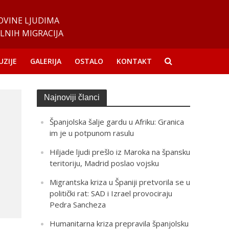
OVINE LJUDIMA
LNIH MIGRACIJA
UZIJE
GALERIJA
OSTALO
KONTAKT
Najnoviji članci
Španjolska šalje gardu u Afriku: Granica
im je u potpunom rasulu
Hiljade ljudi prešlo iz Maroka na špansku
teritoriju, Madrid poslao vojsku
Migrantska kriza u Španiji pretvorila se u
politički rat: SAD i Izrael provociraju
Pedra Sancheza
Humanitarna kriza prepravila španjolsku