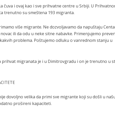
 čuva i ovaj kao i sve prihvatne centre u Srbiji. U Prihvatn
rota trenutno su smeštena 193 migranta.
 primamo više migrante. Ne dozvoljavamo da napuštaju Centa
 novac ili da odu u neke sitne nabavke. Primenjujemo preve
o kakvih problema. Poštujemo odluku o vanrednom stanju u
prihvat migranata je i u Dimitrovgradu i on je trenutno u s
ACITETE
je dovoljno velika da primi sve migrante koji su došli u naš
datno prošireni kapaciteti.