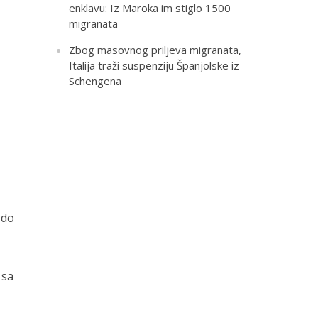
enklavu: Iz Maroka im stiglo 1500
migranata
Zbog masovnog priljeva migranata,
Italija traži suspenziju Španjolske iz
Schengena
 do
 sa