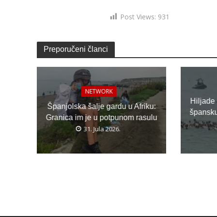
Izvor: Nove vesti
Post Views:
931
Preporučeni članci
NETWORK
Hiljade
Španjolska šalje gardu u Afriku:
špansku 
Granica im je u potpunom rasulu
31. Jula 2026.