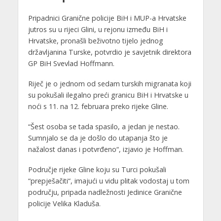
Pripadnici Granične policije BiH i MUP-a Hrvatske
jutros su u rijeci Glini, u rejonu između BiH i
Hrvatske, pronašli beživotno tijelo jednog
državljanina Turske, potvrdio je savjetnik direktora
GP BiH Svevlad Hoffmann.
Riječ je o jednom od sedam turskih migranata koji
su pokušali ilegalno preći granicu BiH i Hrvatske u
noći s 11. na 12. februara preko rijeke Gline.
“Šest osoba se tada spasilo, a jedan je nestao.
Sumnjalo se da je došlo do utapanja što je
nažalost danas i potvrđeno“, izjavio je Hoffman.
Područje rijeke Gline koju su Turci pokušali
“prepješačiti“, imajući u vidu plitak vodostaj u tom
području, pripada nadležnosti Jedinice Granične
policije Velika Kladuša.