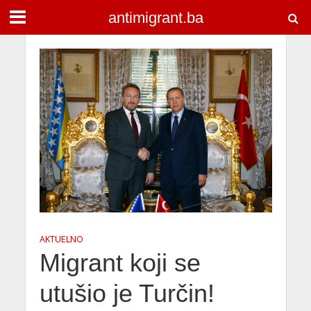
antimigrant.ba
AKTUELNO
Migrant koji se
utušio je Turčin!