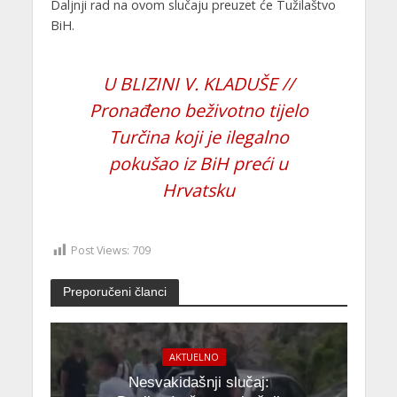
Daljnji rad na ovom slučaju preuzet će Tužilaštvo
BiH.
U BLIZINI V. KLADUŠE //
Pronađeno beživotno tijelo
Turčina koji je ilegalno
pokušao iz BiH preći u
Hrvatsku
Post Views:
709
Preporučeni članci
AKTUELNO
Nesvakidašnji slučaj: