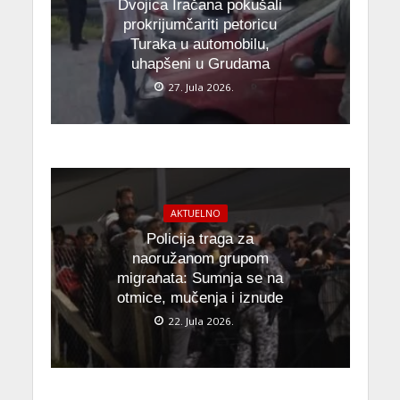
Dvojica Iračana pokušali
prokrijumčariti petoricu
Turaka u automobilu,
uhapšeni u Grudama
27. Jula 2026.
AKTUELNO
Policija traga za
naoružanom grupom
migranata: Sumnja se na
otmice, mučenja i iznude
22. Jula 2026.