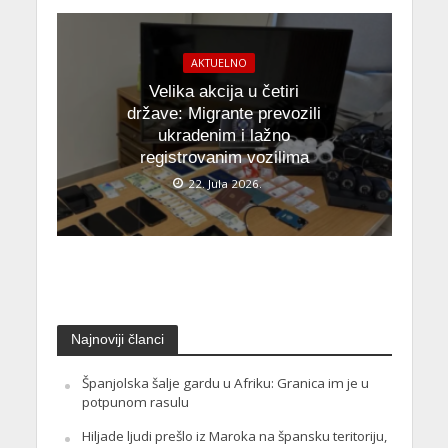
AKTUELNO
Velika akcija u četiri
države: Migrante prevozili
ukradenim i lažno
registrovanim vozilima
22. Jula 2026.
Najnoviji članci
Španjolska šalje gardu u Afriku: Granica im je u
potpunom rasulu
Hiljade ljudi prešlo iz Maroka na špansku teritoriju,