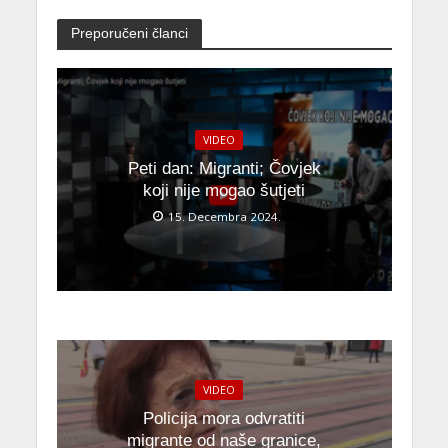
Preporučeni članci
VIDEO
Peti dan: Migranti; Čovjek
koji nije mogao šutjeti
15. Decembra 2024.
VIDEO
Policija mora odvratiti
migrante od naše granice,