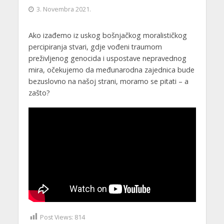
3. Novembra 2021.
Ako izađemo iz uskog bošnjačkog moralističkog
percipiranja stvari, gdje vođeni traumom
preživljenog genocida i uspostave nepravednog
mira, očekujemo da međunarodna zajednica bude
bezuslovno na našoj strani, moramo se pitati – a
zašto?
Post Views:
814