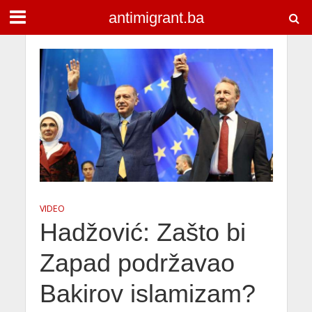
antimigrant.ba
VIDEO
Hadžović: Zašto bi
Zapad podržavao
Bakirov islamizam?