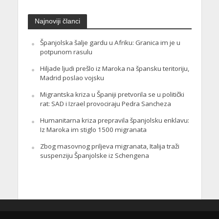
Najnoviji članci
Španjolska šalje gardu u Afriku: Granica im je u
potpunom rasulu
Hiljade ljudi prešlo iz Maroka na špansku teritoriju,
Madrid poslao vojsku
Migrantska kriza u Španiji pretvorila se u politički
rat: SAD i Izrael provociraju Pedra Sancheza
Humanitarna kriza prepravila španjolsku enklavu:
Iz Maroka im stiglo 1500 migranata
Zbog masovnog priljeva migranata, Italija traži
suspenziju Španjolske iz Schengena