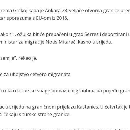
rema Grčkoj kada je Ankara 28. veljače otvorila granice pr
utar sporazuma s EU-om iz 2016.
nakon 1. ožujka bit će prebačeni u grad Serres i deportirani 
 ministar za migracije Notis Mitarači kasno u srijedu.
 zemlje”, rekao je.
e za ubojstvo četvero migranata.
 i rekla da turske snage pomažu migrantima da prijeđu gran
ac u srijedu na graničnom prijelazu Kastanies. U četvrtak je
i čekaju s turske strane granice.