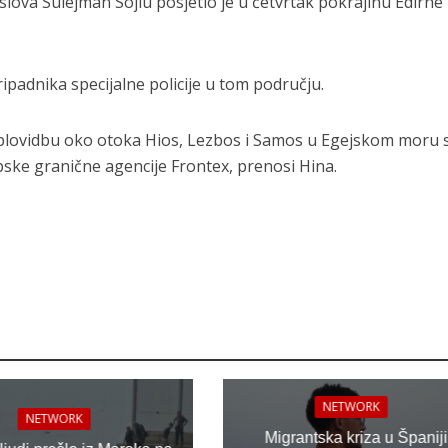
slova Sulejman Sojlu posjetio je u četvrtak pokrajinu Edirne
ripadnika specijalne policije u tom području.
a plovidbu oko otoka Hios, Lezbos i Samos u Egejskom moru 
pske granične agencije Frontex, prenosi Hina.
NETWORK
NETWORK
Migrantska kriza u Španiji