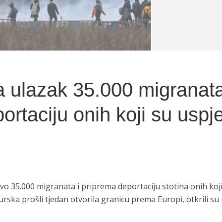
a ulazak 35.000 migranata
rtaciju onih koji su uspje
ovo 35.000 migranata i priprema deportaciju stotina onih koj
Turska prošli tjedan otvorila granicu prema Europi, otkrili su