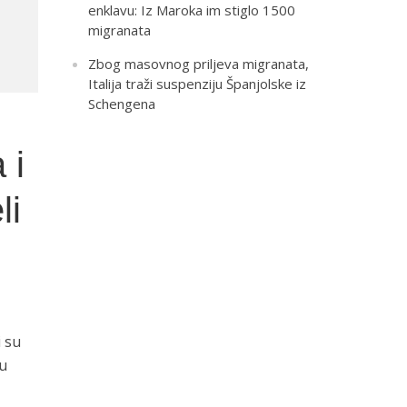
enklavu: Iz Maroka im stiglo 1500
migranata
Zbog masovnog priljeva migranata,
Italija traži suspenziju Španjolske iz
Schengena
 i
li
i su
 u