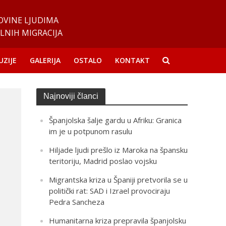
OVINE LJUDIMA
LNIH MIGRACIJA
UZIJE
GALERIJA
OSTALO
KONTAKT
Najnoviji članci
Španjolska šalje gardu u Afriku: Granica
im je u potpunom rasulu
Hiljade ljudi prešlo iz Maroka na špansku
teritoriju, Madrid poslao vojsku
Migrantska kriza u Španiji pretvorila se u
politički rat: SAD i Izrael provociraju
Pedra Sancheza
Humanitarna kriza prepravila španjolsku