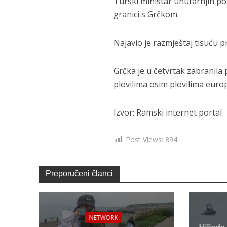
Turski ministar unutarnjih po
granici s Grčkom.
Najavio je razmještaj tisuću p
Grčka je u četvrtak zabranil
plovilima osim plovilima euro
Izvor: Ramski internet portal
Post Views:
894
Preporučeni članci
NETWORK