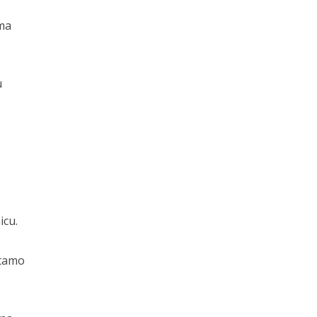
ema
u
icu.
 tamo