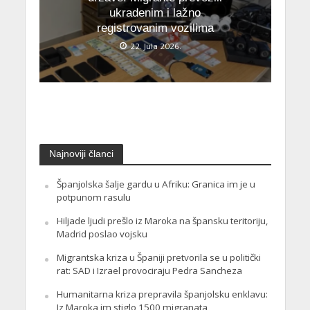
ukradenim i lažno
registrovanim vozilima
22. Jula 2026.
Najnoviji članci
Španjolska šalje gardu u Afriku: Granica im je u
potpunom rasulu
Hiljade ljudi prešlo iz Maroka na špansku teritoriju,
Madrid poslao vojsku
Migrantska kriza u Španiji pretvorila se u politički
rat: SAD i Izrael provociraju Pedra Sancheza
Humanitarna kriza prepravila španjolsku enklavu:
Iz Maroka im stiglo 1500 migranata