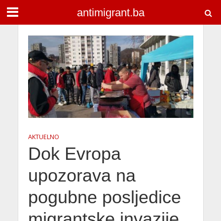
antimigrant.ba
AKTUELNO
Dok Evropa
upozorava na
pogubne posljedice
migrantske invazije,