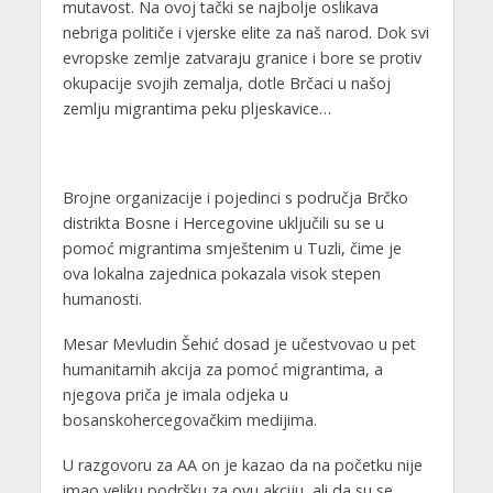
mutavost. Na ovoj tački se najbolje oslikava
nebriga političe i vjerske elite za naš narod. Dok svi
evropske zemlje zatvaraju granice i bore se protiv
okupacije svojih zemalja, dotle Brčaci u našoj
zemlju migrantima peku pljeskavice…
Brojne organizacije i pojedinci s područja Brčko
distrikta Bosne i Hercegovine uključili su se u
pomoć migrantima smještenim u Tuzli, čime je
ova lokalna zajednica pokazala visok stepen
humanosti.
Mesar Mevludin Šehić dosad je učestvovao u pet
humanitarnih akcija za pomoć migrantima, a
njegova priča je imala odjeka u
bosanskohercegovačkim medijima.
U razgovoru za AA on je kazao da na početku nije
imao veliku podršku za ovu akciju, ali da su se,