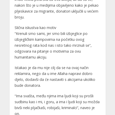
nakon što je u medijima objavljeno kako je pekao
pljeskavice za migrante, donatori uključili u većem
broju.
Slična iskustva kao motiv
“Krenuli smo sami, jer smo bili izbjeglice po
izbjegličkim kampovima na početku ovog
nesretnog rata kod nas i isto tako mrznuli se”,
odgovara na pitanje o motivima za ovu
humanitarnu akciju.
Istakao je da mu nije cilj da se na ovaj način
reklamira, nego da u ime Allaha napravi dobro
djelo, dodavši da će nastaviti s akcijama ukoliko
bude donatora.
“Ima svašta, među njima ima ljudi koji su prošli
sudbinu kao i mi, i goru, a ima i ljudi koji su možda
bivši neki pljačkaši, robijaši, kriminalci”, naveo je
on.