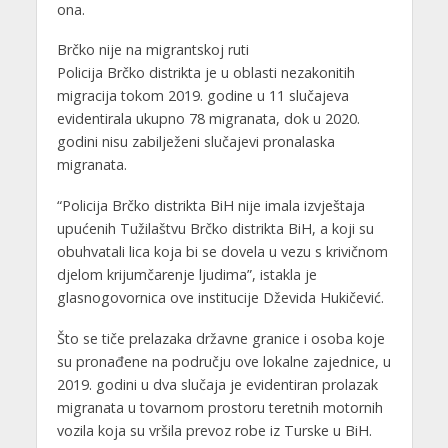
ona.
Brčko nije na migrantskoj ruti
Policija Brčko distrikta je u oblasti nezakonitih
migracija tokom 2019. godine u 11 slučajeva
evidentirala ukupno 78 migranata, dok u 2020.
godini nisu zabilježeni slučajevi pronalaska
migranata.
“Policija Brčko distrikta BiH nije imala izvještaja
upućenih Tužilaštvu Brčko distrikta BiH, a koji su
obuhvatali lica koja bi se dovela u vezu s krivičnom
djelom krijumčarenje ljudima”, istakla je
glasnogovornica ove institucije Dževida Hukičević.
Što se tiče prelazaka državne granice i osoba koje
su pronađene na području ove lokalne zajednice, u
2019. godini u dva slučaja je evidentiran prolazak
migranata u tovarnom prostoru teretnih motornih
vozila koja su vršila prevoz robe iz Turske u BiH.