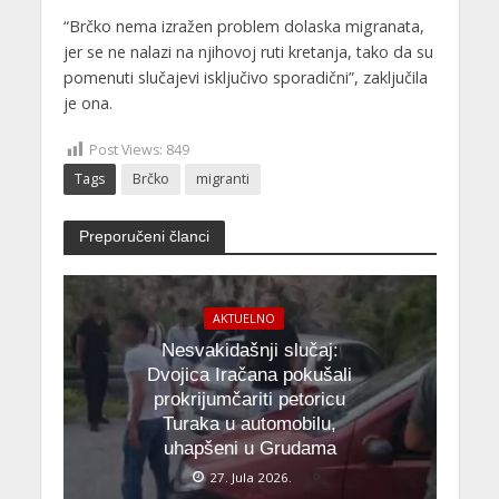
“Brčko nema izražen problem dolaska migranata,
jer se ne nalazi na njihovoj ruti kretanja, tako da su
pomenuti slučajevi isključivo sporadični”, zaključila
je ona.
Post Views:
849
Tags
Brčko
migranti
Preporučeni članci
AKTUELNO
Nesvakidašnji slučaj:
Dvojica Iračana pokušali
prokrijumčariti petoricu
Turaka u automobilu,
uhapšeni u Grudama
27. Jula 2026.