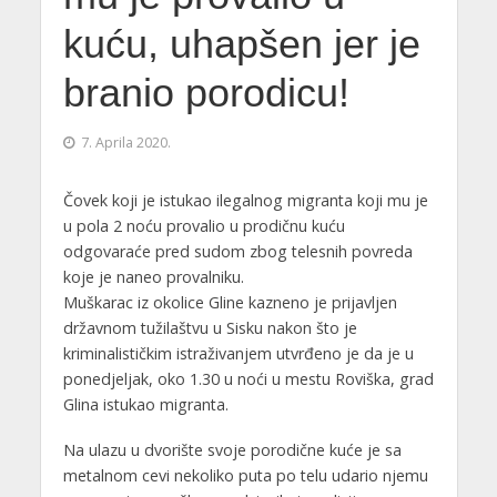
kuću, uhapšen jer je
branio porodicu!
7. Aprila 2020.
Čovek koji je istukao ilegalnog migranta koji mu je
u pola 2 noću provalio u prodičnu kuću
odgovaraće pred sudom zbog telesnih povreda
koje je naneo provalniku.
Muškarac iz okolice Gline kazneno je prijavljen
državnom tužilaštvu u Sisku nakon što je
kriminalističkim istraživanjem utvrđeno je da je u
ponedjeljak, oko 1.30 u noći u mestu Roviška, grad
Glina istukao migranta.
Na ulazu u dvorište svoje porodične kuće je sa
metalnom cevi nekoliko puta po telu udario njemu