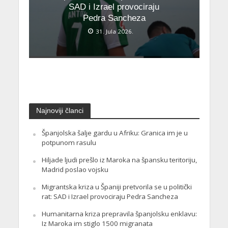
SAD i Izrael provociraju
Pedra Sancheza
31. Jula 2026.
Najnoviji članci
Španjolska šalje gardu u Afriku: Granica im je u
potpunom rasulu
Hiljade ljudi prešlo iz Maroka na špansku teritoriju,
Madrid poslao vojsku
Migrantska kriza u Španiji pretvorila se u politički
rat: SAD i Izrael provociraju Pedra Sancheza
Humanitarna kriza prepravila španjolsku enklavu:
Iz Maroka im stiglo 1500 migranata