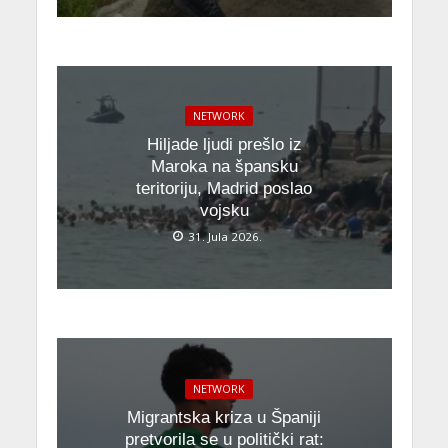
NETWORK
Hiljade ljudi prešlo iz
Maroka na špansku
teritoriju, Madrid poslao
vojsku
31. Jula 2026.
NETWORK
Migrantska kriza u Španiji
pretvorila se u politički rat: