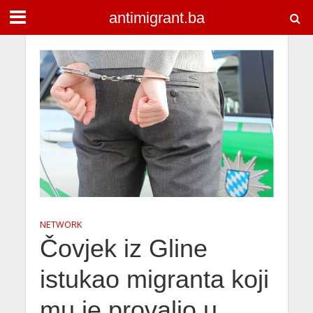
antimigrant.ba
NETWORK
Čovjek iz Gline
istukao migranta koji
mu je provalio u