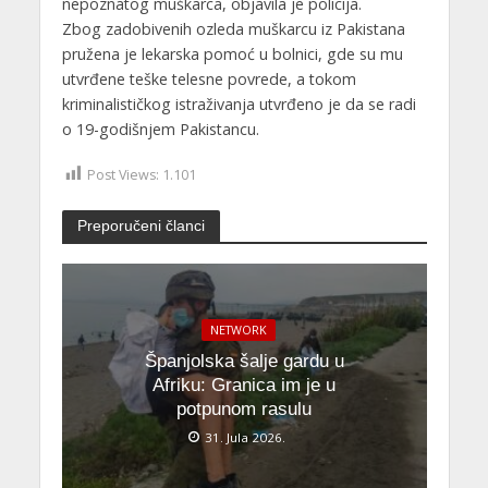
nepoznatog muškarca, objavila je policija.
Zbog zadobivenih ozleda muškarcu iz Pakistana
pružena je lekarska pomoć u bolnici, gde su mu
utvrđene teške telesne povrede, a tokom
kriminalističkog istraživanja utvrđeno je da se radi
o 19-godišnjem Pakistancu.
Post Views:
1.101
Preporučeni članci
NETWORK
Španjolska šalje gardu u
Afriku: Granica im je u
potpunom rasulu
31. Jula 2026.