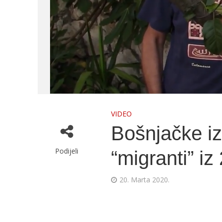
VIDEO
Bošnjačke iz
Podijeli
“migranti” iz
20. Marta 2020.