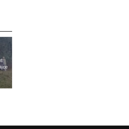
t
ajce