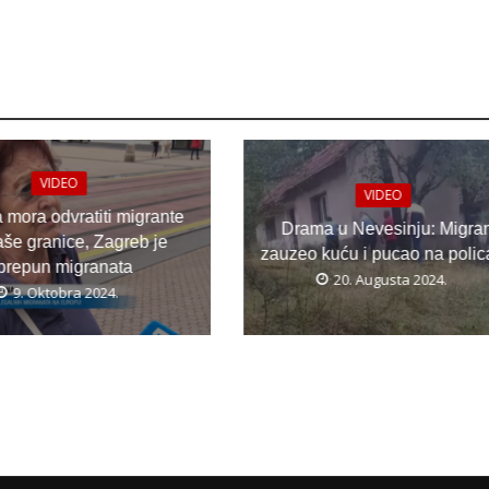
VIDEO
VIDEO
a mora odvratiti migrante
Drama u Nevesinju: Migran
aše granice, Zagreb je
zauzeo kuću i pucao na polic
prepun migranata
20. Augusta 2024.
9. Oktobra 2024.