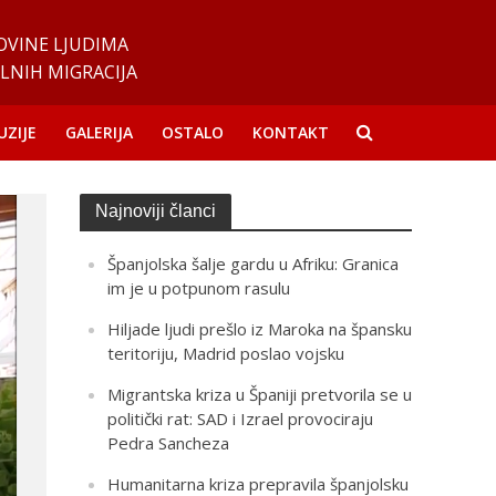
OVINE LJUDIMA
LNIH MIGRACIJA
UZIJE
GALERIJA
OSTALO
KONTAKT
Najnoviji članci
Španjolska šalje gardu u Afriku: Granica
im je u potpunom rasulu
Hiljade ljudi prešlo iz Maroka na špansku
teritoriju, Madrid poslao vojsku
Migrantska kriza u Španiji pretvorila se u
politički rat: SAD i Izrael provociraju
Pedra Sancheza
Humanitarna kriza prepravila španjolsku