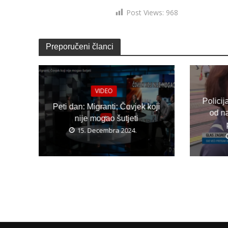
Post Views:
968
Preporučeni članci
VIDEO
Policij
Peti dan: Migranti; Čovjek koji
od n
nije mogao šutjeti
15. Decembra 2024.