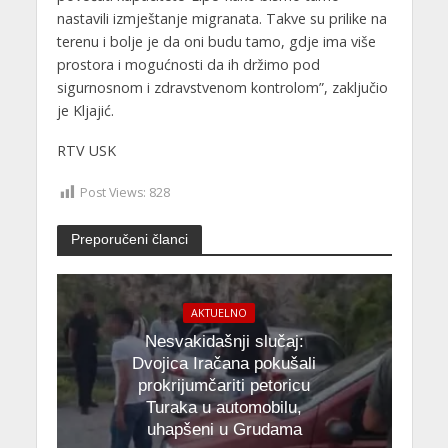
nastavili izmještanje migranata. Takve su prilike na
terenu i bolje je da oni budu tamo, gdje ima više
prostora i mogućnosti da ih držimo pod
sigurnosnom i zdravstvenom kontrolom”, zaključio
je Kljajić.
RTV USK
Post Views:
828
Preporučeni članci
AKTUELNO
Nesvakidašnji slučaj:
Dvojica Iračana pokušali
prokrijumčariti petoricu
Turaka u automobilu,
uhapšeni u Grudama