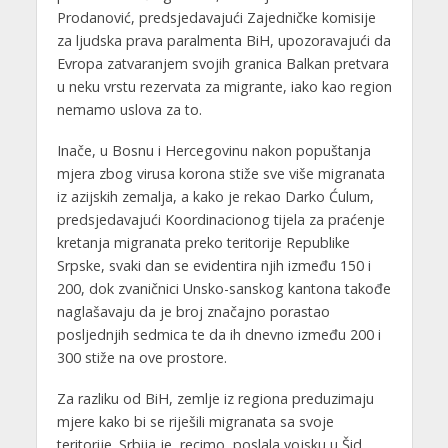
Prodanović, predsjedavajući Zajedničke komisije
za ljudska prava paralmenta BiH, upozoravajući da
Evropa zatvaranjem svojih granica Balkan pretvara
u neku vrstu rezervata za migrante, iako kao region
nemamo uslova za to.
Inače, u Bosnu i Hercegovinu nakon popuštanja
mjera zbog virusa korona stiže sve više migranata
iz azijskih zemalja, a kako je rekao Darko Ćulum,
predsjedavajući Koordinacionog tijela za praćenje
kretanja migranata preko teritorije Republike
Srpske, svaki dan se evidentira njih između 150 i
200, dok zvaničnici Unsko-sanskog kantona takođe
naglašavaju da je broj značajno porastao
posljednjih sedmica te da ih dnevno između 200 i
300 stiže na ove prostore.
Za razliku od BiH, zemlje iz regiona preduzimaju
mjere kako bi se riješili migranata sa svoje
teritorije. Srbija je, recimo, poslala vojsku u Šid,