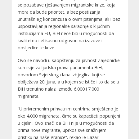
se pozabave rješavanjem migrantske krize, koja
mora da bude prioritet, a bez postizanja
unutrašnjeg koncenzusa o ovim pitanjima, ali i bez
uspostavljanja regionalne saradnje s ključnim
institucijama EU, BiH neće biti u mogućnosti da
kvalitetno i efikasno odgovori na izazove i
posljedice te krize.
Ovo se navodi u saopštenju za javnost Zajedničke
komisije za ljudska prava parlamenta BiH,
povodom Svjetskog dana izbjeglica koji se
obilježava 20. juna, a u kojem se ističe i to da se u
BiH trenutno nalazi između 6.000 i 7.000
migranata.
“U privremenim prihvatnim centrima smješteno je
oko 4.000 migranata, čime su kapaciteti popunjeni
u cjelini. Ovo znači da BiH nije u mogućnosti da
prima nove migrante, uprkos sve snažnijem
pristiku na naše granice”, rekao je Lazar