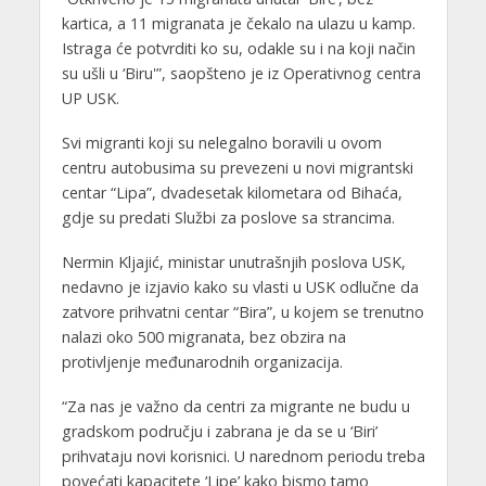
kartica, a 11 migranata je čekalo na ulazu u kamp.
Istraga će potvrditi ko su, odakle su i na koji način
su ušli u ‘Biru'”, saopšteno je iz Operativnog centra
UP USK.
Svi migranti koji su nelegalno boravili u ovom
centru autobusima su prevezeni u novi migrantski
centar “Lipa”, dvadesetak kilometara od Bihaća,
gdje su predati Službi za poslove sa strancima.
Nermin Kljajić, ministar unutrašnjih poslova USK,
nedavno je izjavio kako su vlasti u USK odlučne da
zatvore prihvatni centar “Bira”, u kojem se trenutno
nalazi oko 500 migranata, bez obzira na
protivljenje međunarodnih organizacija.
“Za nas je važno da centri za migrante ne budu u
gradskom području i zabrana je da se u ‘Biri’
prihvataju novi korisnici. U narednom periodu treba
povećati kapacitete ‘Lipe’ kako bismo tamo