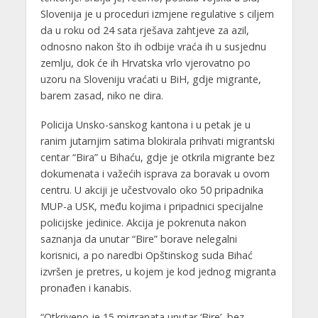
Slovenija je u proceduri izmjene regulative s ciljem
da u roku od 24 sata rješava zahtjeve za azil,
odnosno nakon što ih odbije vraća ih u susjednu
zemlju, dok će ih Hrvatska vrlo vjerovatno po
uzoru na Sloveniju vraćati u BiH, gdje migrante,
barem zasad, niko ne dira.
Policija Unsko-sanskog kantona i u petak je u
ranim jutarnjim satima blokirala prihvati migrantski
centar “Bira” u Bihaću, gdje je otkrila migrante bez
dokumenata i važećih isprava za boravak u ovom
centru. U akciji je učestvovalo oko 50 pripadnika
MUP-a USK, među kojima i pripadnici specijalne
policijske jedinice. Akcija je pokrenuta nakon
saznanja da unutar “Bire” borave nelegalni
korisnici, a po naredbi Opštinskog suda Bihać
izvršen je pretres, u kojem je kod jednog migranta
pronađen i kanabis.
“Otkriveno je 15 migranata unutar ‘Bire’, bez