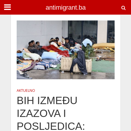
antimigrant.ba
AKTUELNO
BIH IZMEĐU
IZAZOVA I
POSLJEDICA: