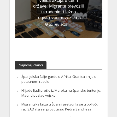
Velika akcija u četiri
države: Migrante prevozili
ukradenim i lažno
registrovanim vozilima
22. Jula 2026.
Najnoviji članci
Španjolska šalje gardu u Afriku: Granica im je u
potpunom rasulu
Hiljade ljudi prešlo iz Maroka na špansku teritoriju,
Madrid poslao vojsku
Migrantska kriza u Španiji pretvorila se u politički
rat: SAD i Izrael provociraju Pedra Sancheza