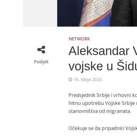
NETWORK
Aleksandar V
Podijeli
vojske u Šid
16. Maja 2020.
Predsjednik Srbije i vrhovni 
hitnu upotrebu Vojske Srbije n
stanovništva od migranata.
Očekuje se da pripadnici Vojsk