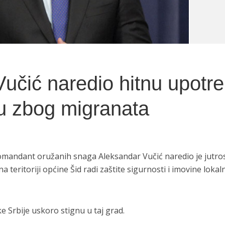
učić naredio hitnu upotr
u zbog migranata
komandant oružanih snaga Aleksandar Vučić naredio je jutro
a teritoriji općine Šid radi zaštite sigurnosti i imovine loka
e Srbije uskoro stignu u taj grad.