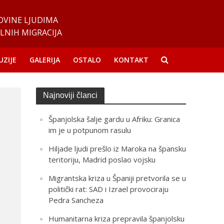
OVINE LJUDIMA
LNIH MIGRACIJA
UZIJE
GALERIJA
OSTALO
KONTAKT
Najnoviji članci
Španjolska šalje gardu u Afriku: Granica
im je u potpunom rasulu
Hiljade ljudi prešlo iz Maroka na špansku
teritoriju, Madrid poslao vojsku
Migrantska kriza u Španiji pretvorila se u
politički rat: SAD i Izrael provociraju
Pedra Sancheza
Humanitarna kriza prepravila španjolsku