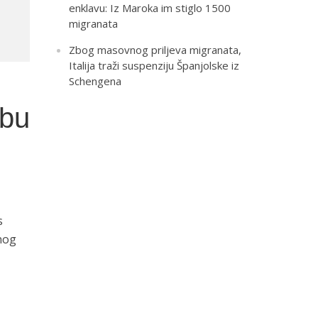
enklavu: Iz Maroka im stiglo 1500
migranata
Zbog masovnog priljeva migranata,
Italija traži suspenziju Španjolske iz
Schengena
ebu
s
lnog