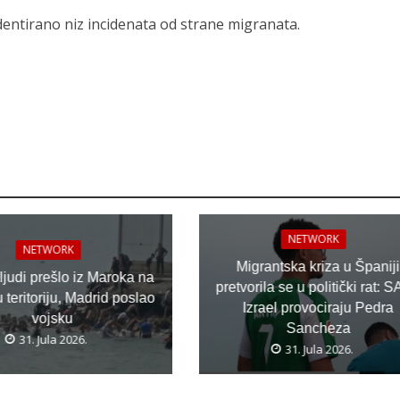
identirano niz incidenata od strane migranata.
NETWORK
NETWORK
Migrantska kriza u Španiji
 ljudi prešlo iz Maroka na
pretvorila se u politički rat: S
teritoriju, Madrid poslao
Izrael provociraju Pedra
vojsku
Sancheza
31. Jula 2026.
31. Jula 2026.