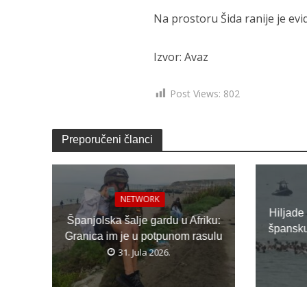
Na prostoru Šida ranije je ev
Izvor: Avaz
Post Views:
802
Preporučeni članci
NETWORK
Hiljade
Španjolska šalje gardu u Afriku:
špansku 
Granica im je u potpunom rasulu
31. Jula 2026.