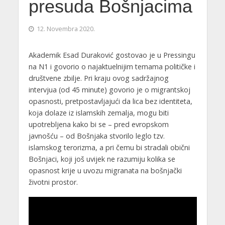
presuda Bošnjacima
12. Novembra 2020.
Akademik Esad Duraković gostovao je u Pressingu
na N1 i govorio o najaktuelnijim temama političke i
društvene zbilje. Pri kraju ovog sadržajnog
intervjua (od 45 minute) govorio je o migrantskoj
opasnosti, pretpostavljajući da lica bez identiteta,
koja dolaze iz islamskih zemalja, mogu biti
upotrebljena kako bi se – pred evropskom
javnošću – od Bošnjaka stvorilo leglo tzv.
islamskog terorizma, a pri čemu bi stradali obični
Bošnjaci, koji još uvijek ne razumiju kolika se
opasnost krije u uvozu migranata na bošnjački
životni prostor.