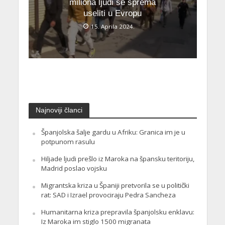
miliona ljudi se sprema
useliti u Evropu
15. Aprila 2024.
Najnoviji članci
Španjolska šalje gardu u Afriku: Granica im je u
potpunom rasulu
Hiljade ljudi prešlo iz Maroka na špansku teritoriju,
Madrid poslao vojsku
Migrantska kriza u Španiji pretvorila se u politički
rat: SAD i Izrael provociraju Pedra Sancheza
Humanitarna kriza prepravila španjolsku enklavu:
Iz Maroka im stiglo 1500 migranata