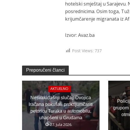
hotelski smještaj u Sarajevu. N
posrednicima. Osim toga, Tuži
krijumčarenje migranata iz A
Izvor: Avaz.ba
Post Views:
737
Preporučeni članci
AKTUELNO
Nesvakidašnji slučaj: Dvojica
Polici
Iračana pokušali prokrijumčariti
grupom 
petoricu Turaka u automobilu,
otm
uhapšeni u Grudama
27. Jula 2026.