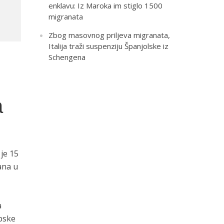
enklavu: Iz Maroka im stiglo 1500
migranata
Zbog masovnog priljeva migranata,
Italija traži suspenziju Španjolske iz
Schengena
a
je 15
ana u
a
opske