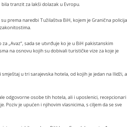
 bila tranzit za lakši dolazak u Evropu.
 su prema naredbi Tužilaštva BiH, kojem je Granična policija
nezakonitostima.
za „Avaz“, sada se utvrđuje ko je u BiH pakistanskim
ma na osnovu kojih su dobivali turističke vize za koje je
 smještaj u tri sarajevska hotela, od kojih je jedan na Ilidži, 
e odgovorne osobe tih hotela, ali i uposlenici, recepcionari 
e. Poziv je upućen i njihovim vlasnicima, s ciljem da se sve