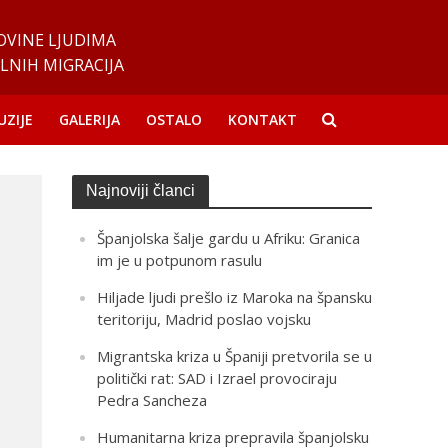
OVINE LJUDIMA
LNIH MIGRACIJA
UZIJE
GALERIJA
OSTALO
KONTAKT
Najnoviji članci
Španjolska šalje gardu u Afriku: Granica
im je u potpunom rasulu
Hiljade ljudi prešlo iz Maroka na špansku
teritoriju, Madrid poslao vojsku
Migrantska kriza u Španiji pretvorila se u
politički rat: SAD i Izrael provociraju
Pedra Sancheza
Humanitarna kriza prepravila španjolsku