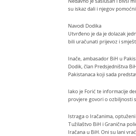
Nedavno je saslušan i bivši m
su iskaz dali i njegov pomoćnik
Navodi Dodika
Utvrđeno je da je dolazak jedn
bili uračunati prijevoz i smješt
Inače, ambasador BiH u Pakista
Dodik, član Predsjedništva BiH,
Pakistanaca koji sada predsta
Iako je Forić te informacije d
provjere govori o ozbiljnosti 
Istraga o Iračanima, optužen
Tužilaštvo BiH i Granična poli
Iračana u BiH. Oni su lani vr