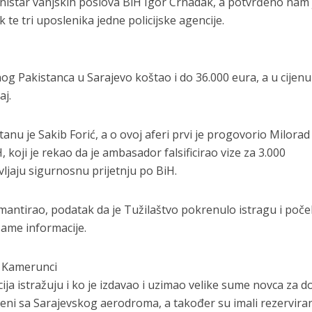
inistar vanjskih poslova BiH Igor Crnadak, a potvrđeno nam 
 te tri uposlenika jedne policijske agencije.
og Pakistanca u Sarajevo koštao i do 36.000 eura, a u cijenu
aj.
nu je Sakib Forić, a o ovoj aferi prvi je progovorio Milorad
 koji je rekao da je ambasador falsificirao vize za 3.000
vljaju sigurnosnu prijetnju po BiH.
emantirao, podatak da je Tužilaštvo pokrenulo istragu i poče
same informacije.
i Kamerunci
cija istražuju i ko je izdavao i uzimao velike sume novca za d
aćeni sa Sarajevskog aerodroma, a također su imali rezervira