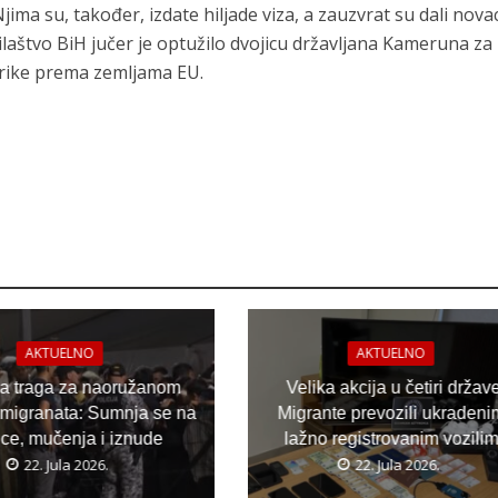
jima su, također, izdate hiljade viza, a zauzvrat su dali nova
laštvo BiH jučer je optužilo dvojicu državljana Kameruna za
frike prema zemljama EU.
AKTUELNO
AKTUELNO
ja traga za naoružanom
Velika akcija u četiri držav
migranata: Sumnja se na
Migrante prevozili ukradeni
ice, mučenja i iznude
lažno registrovanim vozili
22. Jula 2026.
22. Jula 2026.