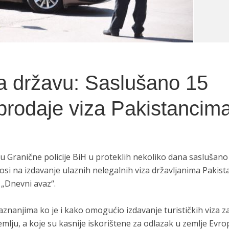
a državu: Saslušano 15
prodaje viza Pakistancim
Granične policije BiH u proteklih nekoliko dana saslušano 
si na izdavanje ulaznih nelegalnih viza državljanima Pakist
 „Dnevni avaz“.
aznanjima ko je i kako omogućio izdavanje turističkih viza z
mlju, a koje su kasnije iskorištene za odlazak u zemlje Evr