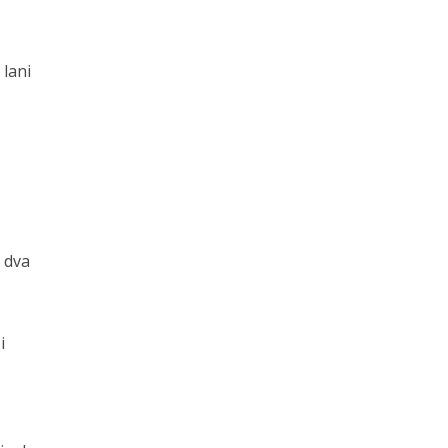
 lani
a dva
i