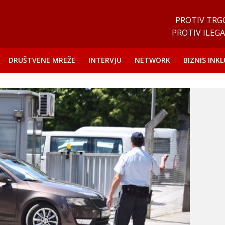
PROTIV TRG
PROTIV ILEGA
DRUŠTVENE MREŽE
INTERVJU
NETWORK
BIZNIS INKL