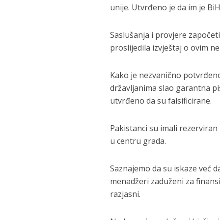
unije. Utvrđeno je da im je BiH
Saslušanja i provjere započeti
proslijedila izvještaj o ovim 
Kako je nezvanično potvrđeno 
državljanima slao garantna pis
utvrđeno da su falsificirane.
Pakistanci su imali rezerviran i
u centru grada.
Saznajemo da su iskaze već dal
menadžeri zaduženi za finansij
razjasni.