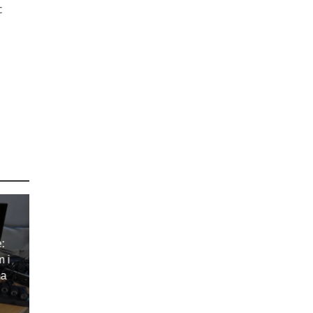
c
e:
m i
ma