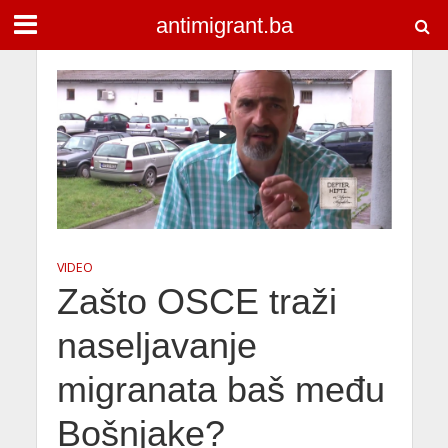
antimigrant.ba
VIDEO
Zašto OSCE traži
naseljavanje
migranata baš među
Bošnjake?