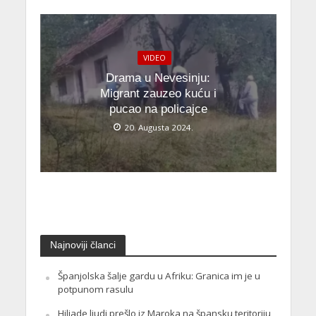
VIDEO
Drama u Nevesinju:
Migrant zauzeo kuću i
pucao na policajce
20. Augusta 2024.
Najnoviji članci
Španjolska šalje gardu u Afriku: Granica im je u
potpunom rasulu
Hiljade ljudi prešlo iz Maroka na špansku teritoriju,