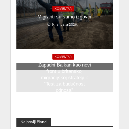
KOMENTAR
Migranti su samo izgovor
9. Januara 2026.
KOMENTAR
Zapadni Balkan kao novi
front u britanskoj
migracijskoj strategiji:
“Test za budućnost
odnosa”
23. Oktobra 2025.
Najnoviji članci