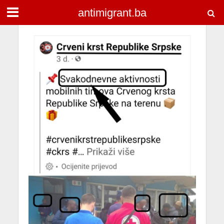
antimigrant.ba