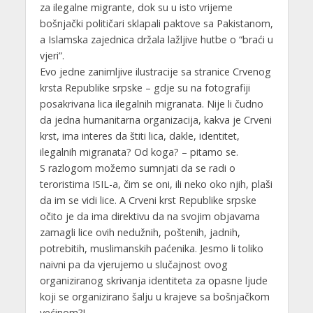
za ilegalne migrante, dok su u isto vrijeme
bošnjački političari sklapali paktove sa Pakistanom,
a Islamska zajednica držala lažljive hutbe o “braći u
vjeri”.
Evo jedne zanimljive ilustracije sa stranice Crvenog
krsta Republike srpske – gdje su na fotografiji
posakrivana lica ilegalnih migranata. Nije li čudno
da jedna humanitarna organizacija, kakva je Crveni
krst, ima interes da štiti lica, dakle, identitet,
ilegalnih migranata? Od koga? – pitamo se.
S razlogom možemo sumnjati da se radi o
teroristima ISIL-a, čim se oni, ili neko oko njih, plaši
da im se vidi lice. A Crveni krst Republike srpske
očito je da ima direktivu da na svojim objavama
zamagli lice ovih nedužnih, poštenih, jadnih,
potrebitih, muslimanskih paćenika. Jesmo li toliko
naivni pa da vjerujemo u slučajnost ovog
organiziranog skrivanja identiteta za opasne ljude
koji se organizirano šalju u krajeve sa bošnjačkom
većinom?!