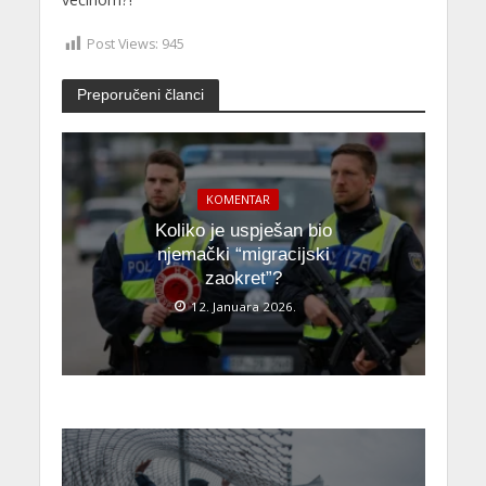
Post Views:
945
Preporučeni članci
KOMENTAR
Koliko je uspješan bio
njemački “migracijski
zaokret”?
12. Januara 2026.