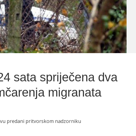
4 sata spriječena dva
umčarenja migranata
javu predani pritvorskom nadzorniku