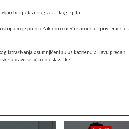
avljao bez položenog vozačkog ispita.
postupano je prema Zakonu o međunarodnoj i privremenoj z
og istraživanja osumnjičeni su uz kaznenu prijavu predani
ijske uprave sisačko-moslavačke.
NETWORK