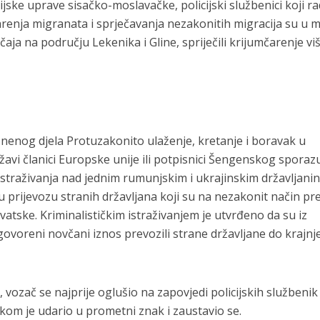
jske uprave sisačko-moslavačke, policijski službenici koji r
renja migranata i sprječavanja nezakonitih migracija su u 
čaja na području Lekenika i Gline, spriječili krijumčarenje vi
nenog djela Protuzakonito ulaženje, kretanje i boravak u
ržavi članici Europske unije ili potpisnici Šengenskog spora
istraživanja nad jednim rumunjskim i ukrajinskim državljani
 u prijevozu stranih državljana koji su na nezakonit način pre
atske. Kriminalističkim istraživanjem je utvrđeno da su iz
govoreni novčani iznos prevozili strane državljane do krajnj
vozač se najprije oglušio na zapovjedi policijskih službenik 
ikom je udario u prometni znak i zaustavio se.