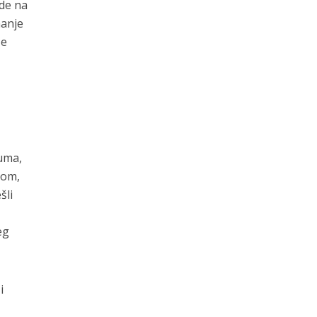
ade na
manje
še
zuma,
nom,
šli
eg
i