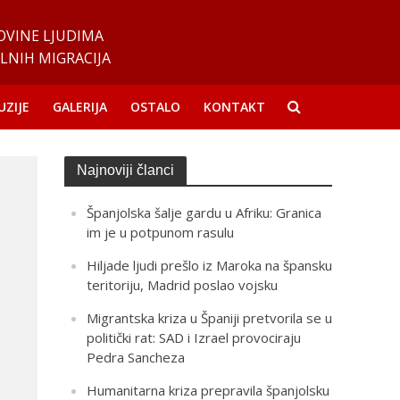
OVINE LJUDIMA
LNIH MIGRACIJA
UZIJE
GALERIJA
OSTALO
KONTAKT
Najnoviji članci
Španjolska šalje gardu u Afriku: Granica
im je u potpunom rasulu
Hiljade ljudi prešlo iz Maroka na špansku
teritoriju, Madrid poslao vojsku
Migrantska kriza u Španiji pretvorila se u
politički rat: SAD i Izrael provociraju
Pedra Sancheza
Humanitarna kriza prepravila španjolsku