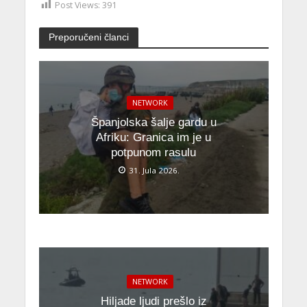
Post Views:
391
Preporučeni članci
NETWORK
Španjolska šalje gardu u
Afriku: Granica im je u
potpunom rasulu
31. Jula 2026.
NETWORK
Hiljade ljudi prešlo iz