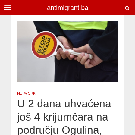
antimigrant.ba
NETWORK
U 2 dana uhvaćena
još 4 krijumčara na
području Ogulina,