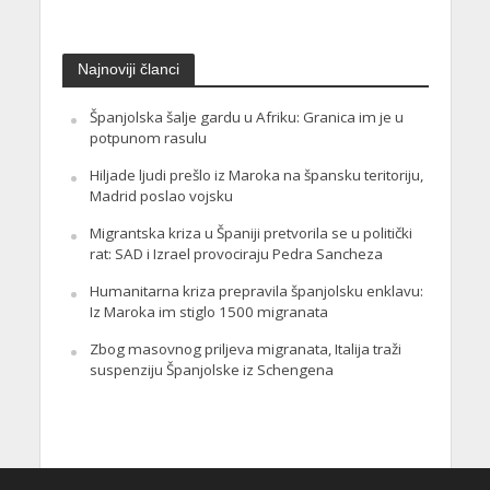
Najnoviji članci
Španjolska šalje gardu u Afriku: Granica im je u
potpunom rasulu
Hiljade ljudi prešlo iz Maroka na špansku teritoriju,
Madrid poslao vojsku
Migrantska kriza u Španiji pretvorila se u politički
rat: SAD i Izrael provociraju Pedra Sancheza
Humanitarna kriza prepravila španjolsku enklavu:
Iz Maroka im stiglo 1500 migranata
Zbog masovnog priljeva migranata, Italija traži
suspenziju Španjolske iz Schengena