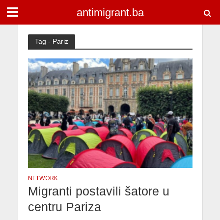
antimigrant.ba
Tag - Pariz
NETWORK
Migranti postavili šatore u
centru Pariza