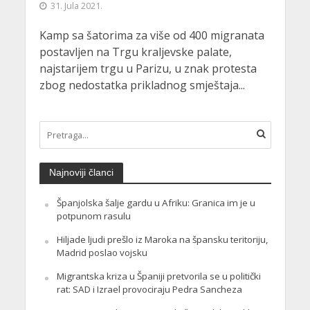
31. Jula 2021.
Kamp sa šatorima za više od 400 migranata
postavljen na Trgu kraljevske palate,
najstarijem trgu u Parizu, u znak protesta
zbog nedostatka prikladnog smještaja...
Najnoviji članci
Španjolska šalje gardu u Afriku: Granica im je u
potpunom rasulu
Hiljade ljudi prešlo iz Maroka na špansku teritoriju,
Madrid poslao vojsku
Migrantska kriza u Španiji pretvorila se u politički
rat: SAD i Izrael provociraju Pedra Sancheza