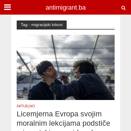
antimigrant.ba
Tag - migracijski tokovi
AKTUELNO
Licemjerna Evropa svojim
moralnim lekcijama podstiče