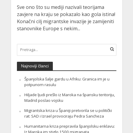
Sve ono što su mediji nazivali teorijama
zavjere na kraju se pokazalo kao gola istina!
Konačni cilj migrantske invazije je zamijeniti
stanovnike Europe s nekim...
Najnoviji članci
Španjolska šalje gardu u Afriku: Granica im je u
potpunom rasulu
Hiljade ljudi prešlo iz Maroka na špansku teritoriju,
Madrid poslao vojsku
Migrantska kriza u Španiji pretvorila se u politički
rat: SAD i Izrael provociraju Pedra Sancheza
Humanitarna kriza prepravila španjolsku enklavu:
Iz Maroka im stiglo 1500 migranata