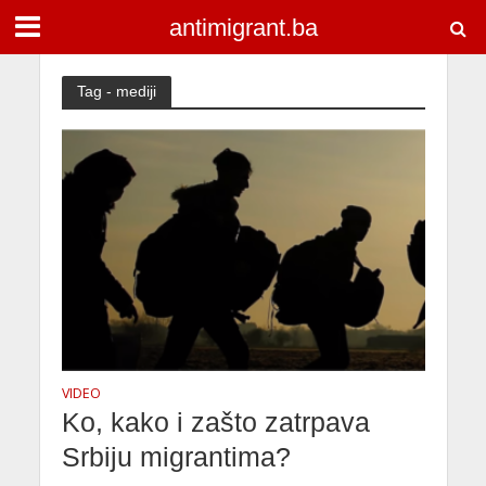
antimigrant.ba
Tag - mediji
VIDEO
Ko, kako i zašto zatrpava
Srbiju migrantima?