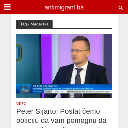
antimigrant.ba
Tag - Mađarska
VIDEO
Peter Sijarto: Poslat ćemo
policiju da vam pomognu da