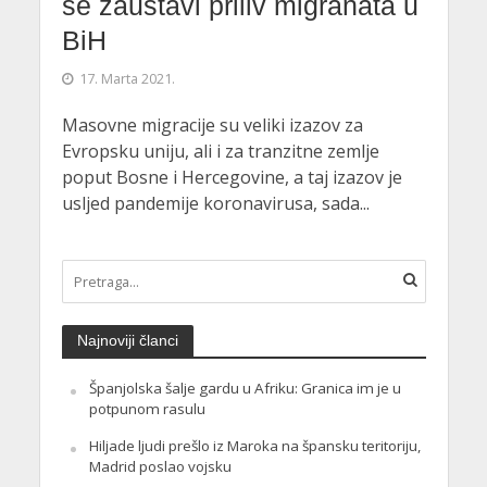
se zaustavi priliv migranata u
BiH
17. Marta 2021.
Masovne migracije su veliki izazov za
Evropsku uniju, ali i za tranzitne zemlje
poput Bosne i Hercegovine, a taj izazov je
usljed pandemije koronavirusa, sada...
Najnoviji članci
Španjolska šalje gardu u Afriku: Granica im je u
potpunom rasulu
Hiljade ljudi prešlo iz Maroka na špansku teritoriju,
Madrid poslao vojsku