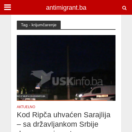
antimigrant.ba
Tag - krijumčarenje
AKTUELNO
Kod Ripča uhvaćen Sarajlija
– sa državljankom Srbije