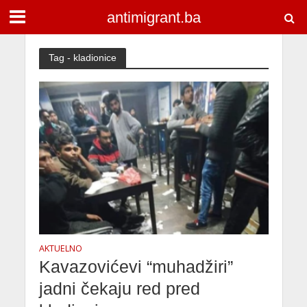
antimigrant.ba
Tag - kladionice
AKTUELNO
Kavazovićevi “muhadžiri”
jadni čekaju red pred