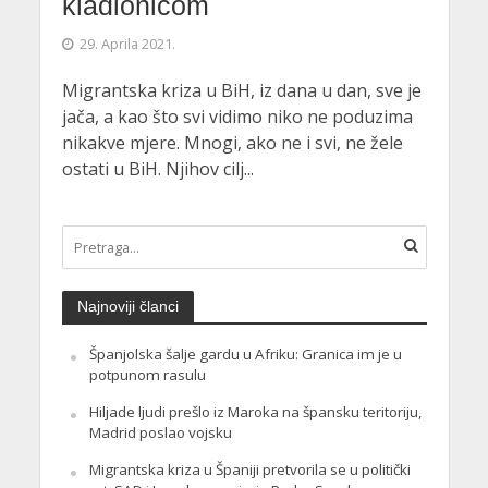
kladionicom
29. Aprila 2021.
Migrantska kriza u BiH, iz dana u dan, sve je
jača, a kao što svi vidimo niko ne poduzima
nikakve mjere. Mnogi, ako ne i svi, ne žele
ostati u BiH. Njihov cilj...
Najnoviji članci
Španjolska šalje gardu u Afriku: Granica im je u
potpunom rasulu
Hiljade ljudi prešlo iz Maroka na špansku teritoriju,
Madrid poslao vojsku
Migrantska kriza u Španiji pretvorila se u politički