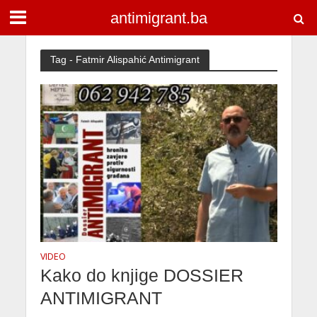
antimigrant.ba
Tag - Fatmir Alispahić Antimigrant
VIDEO
Kako do knjige DOSSIER
ANTIMIGRANT