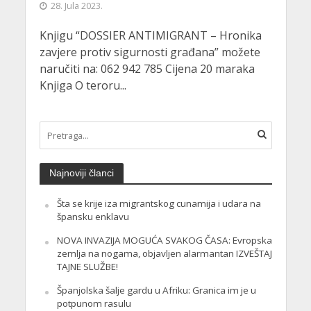
28. Jula 2023.
Knjigu “DOSSIER ANTIMIGRANT – Hronika
zavjere protiv sigurnosti građana” možete
naručiti na: 062 942 785 Cijena 20 maraka
Knjiga O teroru...
Najnoviji članci
Šta se krije iza migrantskog cunamija i udara na
špansku enklavu
NOVA INVAZIJA MOGUĆA SVAKOG ČASA: Evropska
zemlja na nogama, objavljen alarmantan IZVEŠTAJ
TAJNE SLUŽBE!
Španjolska šalje gardu u Afriku: Granica im je u
potpunom rasulu