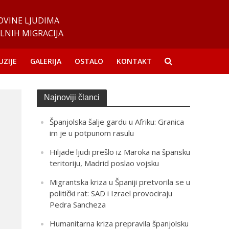
OVINE LJUDIMA
LNIH MIGRACIJA
UZIJE
GALERIJA
OSTALO
KONTAKT
Najnoviji članci
Španjolska šalje gardu u Afriku: Granica
im je u potpunom rasulu
Hiljade ljudi prešlo iz Maroka na špansku
teritoriju, Madrid poslao vojsku
Migrantska kriza u Španiji pretvorila se u
politički rat: SAD i Izrael provociraju
Pedra Sancheza
Humanitarna kriza prepravila španjolsku