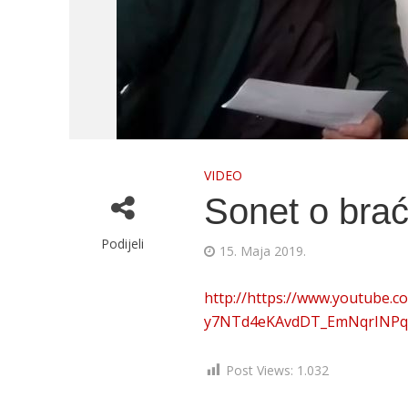
VIDEO
Sonet o brać
Podijeli
15. Maja 2019.
http://https://www.youtube
y7NTd4eKAvdDT_EmNqrINP
Post Views:
1.032