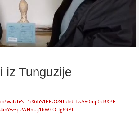
i iz Tunguzije
.com/watch?v=1iX6hS1PFvQ&fbclid=IwAR0mp0zBXBF-
q4mYw3pzWHmaj1RWhO_lg69BI