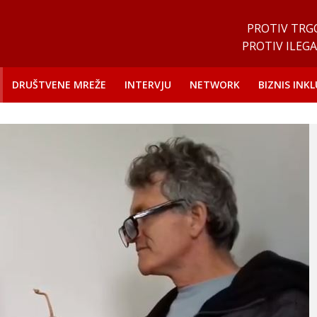
PROTIV TRG
PROTIV ILEGA
DRUŠTVENE MREŽE
INTERVJU
NETWORK
BIZNIS INKL