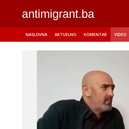
antimigrant.ba
NASLOVNA
AKTUELNO
KOMENTAR
VIDEO