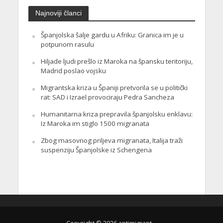
Najnoviji članci
Španjolska šalje gardu u Afriku: Granica im je u
potpunom rasulu
Hiljade ljudi prešlo iz Maroka na špansku teritoriju,
Madrid poslao vojsku
Migrantska kriza u Španiji pretvorila se u politički
rat: SAD i Izrael provociraju Pedra Sancheza
Humanitarna kriza prepravila španjolsku enklavu:
Iz Maroka im stiglo 1500 migranata
Zbog masovnog priljeva migranata, Italija traži
suspenziju Španjolske iz Schengena