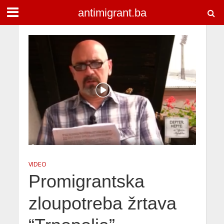
antimigrant.ba
VIDEO
Promigrantska
zloupotreba žrtava