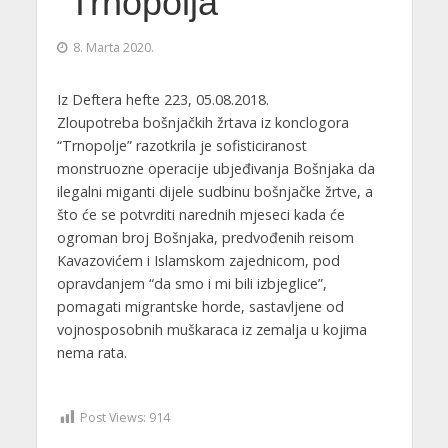
“Trnopolja”
8. Marta 2020.
Iz Deftera hefte 223, 05.08.2018.
Zloupotreba bošnjačkih žrtava iz konclogora
“Trnopolje” razotkrila je sofisticiranost
monstruozne operacije ubjeđivanja Bošnjaka da
ilegalni miganti dijele sudbinu bošnjačke žrtve, a
što će se potvrditi narednih mjeseci kada će
ogroman broj Bošnjaka, predvođenih reisom
Kavazovićem i Islamskom zajednicom, pod
opravdanjem “da smo i mi bili izbjeglice”,
pomagati migrantske horde, sastavljene od
vojnosposobnih muškaraca iz zemalja u kojima
nema rata.
Post Views:
914