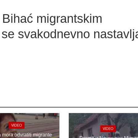
Bihać migrantskim
 se svakodnevno nastavlj
VIDEO
VIDEO
a mora odvratiti migrante