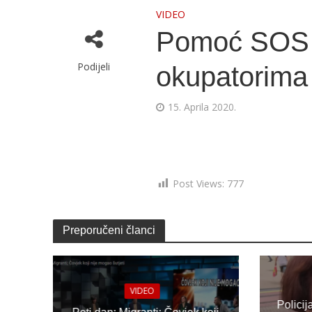
VIDEO
Pomoć SOS 
Podijeli
okupatorima
15. Aprila 2020.
Post Views:
777
Preporučeni članci
VIDEO
Policij