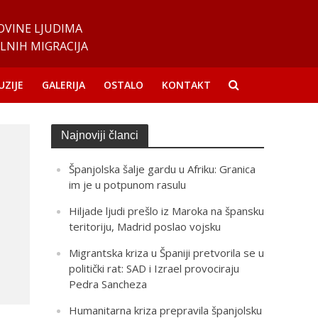
OVINE LJUDIMA
LNIH MIGRACIJA
UZIJE
GALERIJA
OSTALO
KONTAKT
Najnoviji članci
Španjolska šalje gardu u Afriku: Granica
im je u potpunom rasulu
Hiljade ljudi prešlo iz Maroka na špansku
teritoriju, Madrid poslao vojsku
Migrantska kriza u Španiji pretvorila se u
politički rat: SAD i Izrael provociraju
Pedra Sancheza
Humanitarna kriza prepravila španjolsku