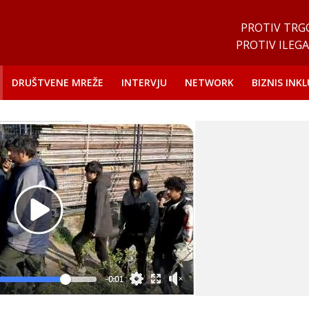
PROTIV TRG
PROTIV ILEGA
DRUŠTVENE MREŽE
INTERVJU
NETWORK
BIZNIS INKL