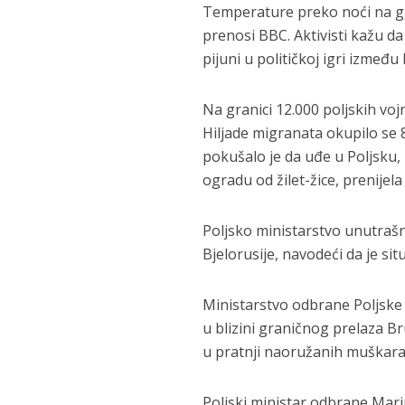
Temperature preko noći na gra
prenosi BBC. Aktivisti kažu da 
pijuni u političkoj igri između 
Na granici 12.000 poljskih voj
Hiljade migranata okupilo se 8
pokušalo je da uđe u Poljsku,
ogradu od žilet-žice, prenijela
Poljsko ministarstvo unutrašnji
Bjelorusije, navodeći da je si
Ministarstvo odbrane Poljske 
u blizini graničnog prelaza B
u pratnji naoružanih muškar
Poljski ministar odbrane Mariu