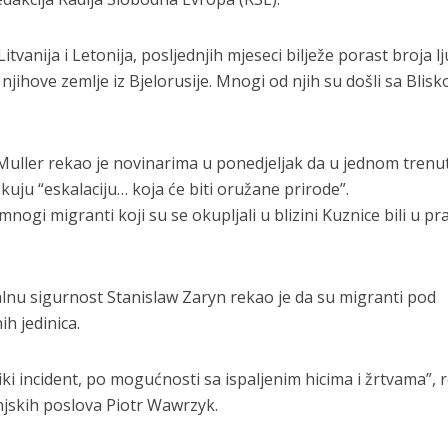
itvanija i Letonija, posljednjih mjeseci bilježe porast broja lj
 njihove zemlje iz Bjelorusije. Mnogi od njih su došli sa Blisk
 Muller rekao je novinarima u ponedjeljak da u jednom trenu
kuju “eskalaciju… koja će biti oružane prirode”.
nogi migranti koji su se okupljali u blizini Kuznice bili u pra
alnu sigurnost Stanislaw Zaryn rekao je da su migranti pod
h jedinica.
eliki incident, po mogućnosti sa ispaljenim hicima i žrtvama”,
anjskih poslova Piotr Wawrzyk.