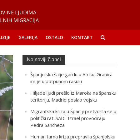
OVINE LJUDIMA
LNIH MIGRACIJA
UZIJE
GALERIJA
OSTALO
KONTAKT
Najnoviji članci
Španjolska šalje gardu u Afriku: Granica
im je u potpunom rasulu
Hiljade ljudi prešlo iz Maroka na špansku
teritoriju, Madrid poslao vojsku
Migrantska kriza u Španiji pretvorila se u
politički rat: SAD i Izrael provociraju
Pedra Sancheza
Humanitarna kriza prepravila španjolsku