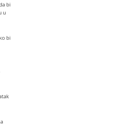
da bi
u u
ko bi
a
atak
na