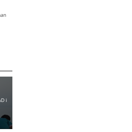
han
AD i