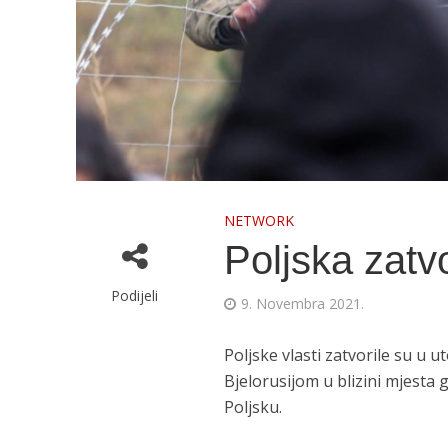
NETWORK
Poljska zatv
Podijeli
9. Novembra 2021.
Poljske vlasti zatvorile su u u
Bjelorusijom u blizini mjesta 
Poljsku.