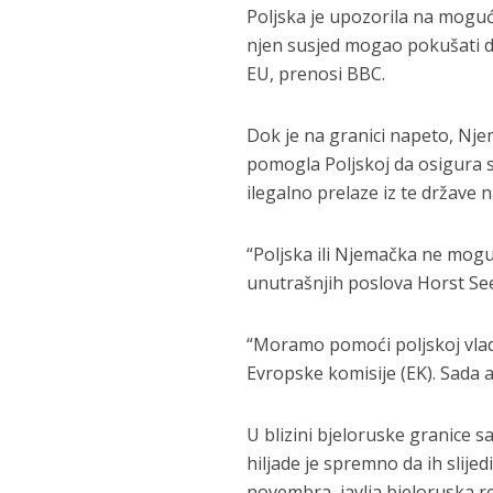
Poljska je upozorila na moguću
njen susjed mogao pokušati da
EU, prenosi BBC.
Dok je na granici napeto, Nj
pomogla Poljskoj da osigura sv
ilegalno prelaze iz te države n
“Poljska ili Njemačka ne mogu 
unutrašnjih poslova Horst See
“Moramo pomoći poljskoj vladi
Evropske komisije (EK). Sada 
U blizini bjeloruske granice 
hiljade je spremno da ih slijed
novembra, javlja bjeloruska r