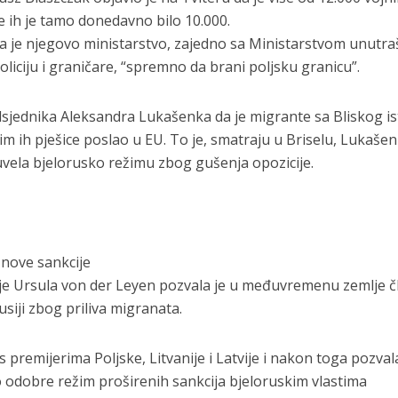
e ih je tamo donedavno bilo 10.000.
a je njegovo ministarstvo, zajedno sa Ministarstvom unutra
oliciju i graničare, “spremno da brani poljsku granicu”.
sjednika Aleksandra Lukašenka da je migrante sa Bliskog is
im ih pješice poslao u EU. To je, smatraju u Briselu, Lukaše
 uvela bjelorusko režimu zbog gušenja opozicije.
 nove sankcije
je Ursula von der Leyen pozvala je u međuvremenu zemlje č
siji zbog priliva migranata.
 premijerima Poljske, Litvanije i Latvije i nakon toga pozval
 odobre režim proširenih sankcija bjeloruskim vlastima