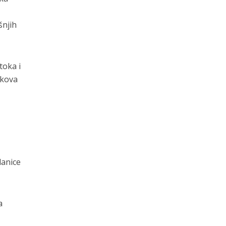
šnjih
toka i
nkova
lanice
a