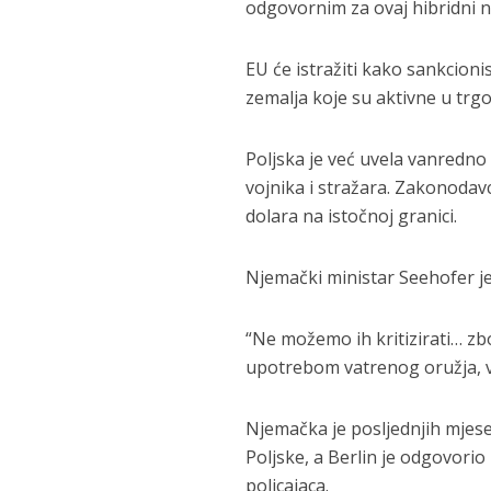
odgovornim za ovaj hibridni n
EU će istražiti kako sankcionis
zemalja koje su aktivne u trgov
Poljska je već uvela vanredno 
vojnika i stražara. Zakonodav
dolara na istočnoj granici.
Njemački ministar Seehofer je 
“Ne možemo ih kritizirati… zb
upotrebom vatrenog oružja, v
Njemačka je posljednjih mjesec
Poljske, a Berlin je odgovori
policajaca.