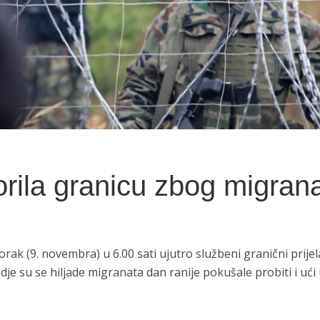
orila granicu zbog migran
torak (9. novembra) u 6.00 sati ujutro službeni granični prijel
gdje su se hiljade migranata dan ranije pokušale probiti i ući