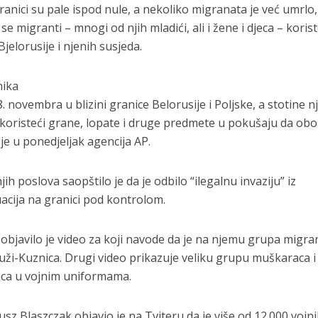
nici su pale ispod nule, a nekoliko migranata je već umrlo,
se migranti – mnogi od njih mladići, ali i žene i djeca – koris
Bjelorusije i njenih susjeda.
nika
. novembra u blizini granice Belorusije i Poljske, a stotine nj
 koristeći grane, lopate i druge predmete u pokušaju da ob
 je u ponedjeljak agencija AP.
h poslova saopštilo je da je odbilo “ilegalnu invaziju” iz
tuacija na granici pod kontrolom.
objavilo je video za koji navode da je na njemu grupa migra
ruži-Kuznica. Drugi video prikazuje veliku grupu muškaraca i
aca u vojnim uniformama.
sz Blaszczak objavio je na Tviteru da je više od 12.000 vojn