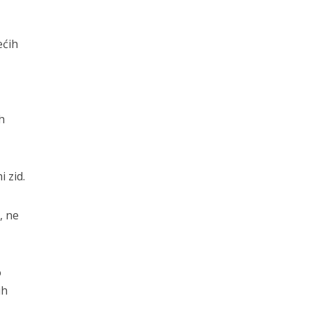
ećih
h
 zid.
, ne
o
ih