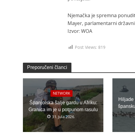
Njemačka je spremna ponuditi 
Mayer, parlamentarni državni
Izvor: WOA
Post Views:
819
Preporučeni članci
NETWORK
Hiljade
Španjolska šalje gardu u Afriku:
špansku 
Granica im je u potpunom rasulu
31. Jula 2026.