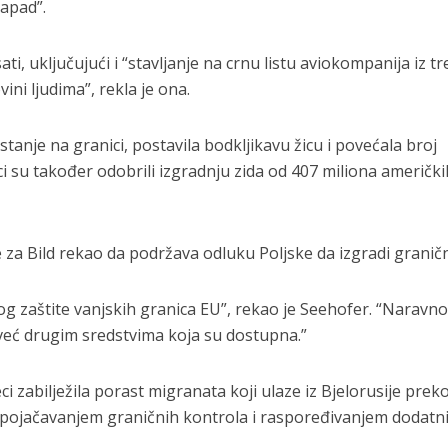
apad”.
ati, uključujući i “stavljanje na crnu listu aviokompanija iz tr
ini ljudima”, rekla je ona.
stanje na granici, postavila bodkljikavu žicu i povećala broj
ci su također odobrili izgradnju zida od 407 miliona američki
za Bild rekao da podržava odluku Poljske da izgradi granični
og zaštite vanjskih granica EU”, rekao je Seehofer. “Naravno
eć drugim sredstvima koja su dostupna.”
i zabilježila porast migranata koji ulaze iz Bjelorusije prek
o pojačavanjem graničnih kontrola i raspoređivanjem dodatn