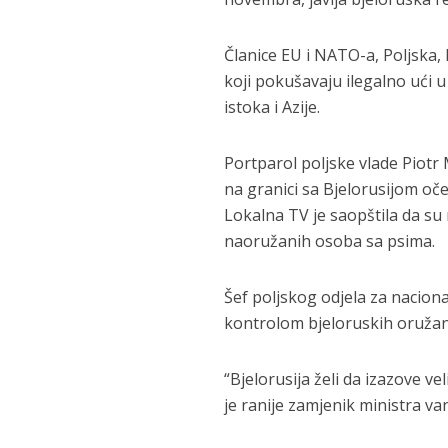
Članice EU i NATO-a, Poljska, L
koji pokušavaju ilegalno ući u
istoka i Azije.
Portparol poljske vlade Piotr
na granici sa Bjelorusijom oče
Lokalna TV je saopštila da su m
naoružanih osoba sa psima.
Šef poljskog odjela za nacion
kontrolom bjeloruskih oružani
“Bjelorusija želi da izazove v
je ranije zamjenik ministra v