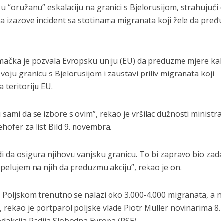
 “oružanu” eskalaciju na granici s Bjelorusijom, strahujući 
 izazove incident sa stotinama migranata koji žele da pređ
emačka je pozvala Evropsku uniju (EU) da preduzme mjere ka
oju granicu s Bjelorusijom i zaustavi priliv migranata koji
a teritoriju EU.
sami da se izbore s ovim”, rekao je vršilac dužnosti ministr
hofer za list Bild 9. novembra.
 da osigura njihovu vanjsku granicu. To bi zapravo bio zad
apelujem na njih da preduzmu akciju”, rekao je on.
sa Poljskom trenutno se nalazi oko 3.000-4.000 migranata, a 
i, rekao je portparol poljske vlade Piotr Muller novinarima 8.
edakcija Radija Slobodna Evropa (RSE).