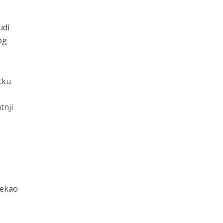
udi
og
tku
tnji
 rekao