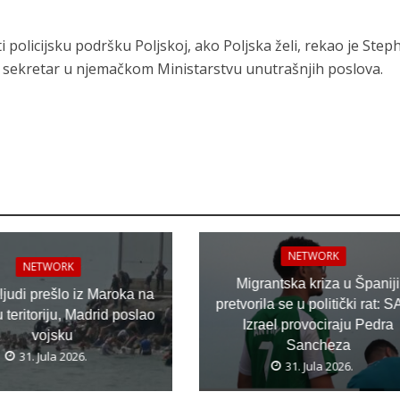
policijsku podršku Poljskoj, ako Poljska želi, rekao je Step
 sekretar u njemačkom Ministarstvu unutrašnjih poslova.
NETWORK
NETWORK
Migrantska kriza u Španiji
 ljudi prešlo iz Maroka na
pretvorila se u politički rat: S
teritoriju, Madrid poslao
Izrael provociraju Pedra
vojsku
Sancheza
31. Jula 2026.
31. Jula 2026.