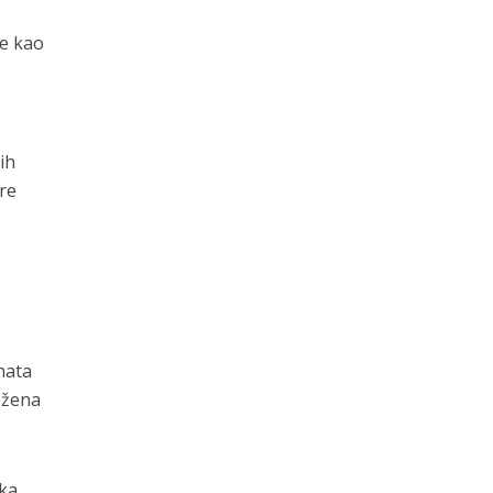
te kao
ih
ore
nata
 žena
ika