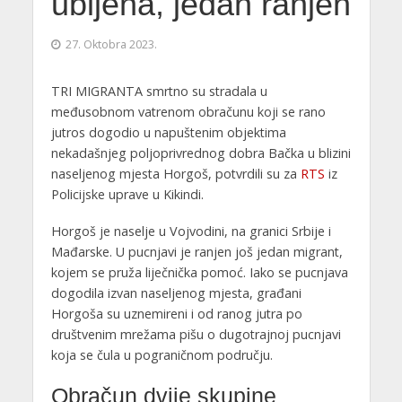
ubijena, jedan ranjen
27. Oktobra 2023.
TRI MIGRANTA smrtno su stradala u
međusobnom vatrenom obračunu koji se rano
jutros dogodio u napuštenim objektima
nekadašnjeg poljoprivrednog dobra Bačka u blizini
naseljenog mjesta Horgoš, potvrdili su za
RTS
iz
Policijske uprave u Kikindi.
Horgoš je naselje u Vojvodini, na granici Srbije i
Mađarske. U pucnjavi je ranjen još jedan migrant,
kojem se pruža liječnička pomoć. Iako se pucnjava
dogodila izvan naseljenog mjesta, građani
Horgoša su uznemireni i od ranog jutra po
društvenim mrežama pišu o dugotrajnoj pucnjavi
koja se čula u pograničnom području.
Obračun dvije skupine