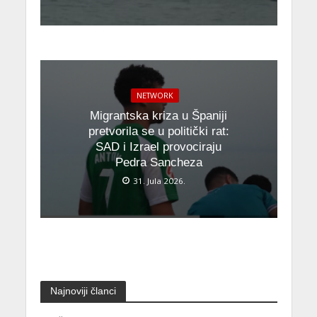
NETWORK
Migrantska kriza u Španiji
pretvorila se u politički rat:
SAD i Izrael provociraju
Pedra Sancheza
31. Jula 2026.
Najnoviji članci