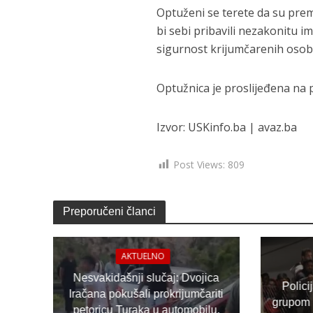
Optuženi se terete da su pre
bi sebi pribavili nezakonitu i
sigurnost krijumčarenih osoba,
Optužnica je proslijeđena na 
Izvor: USKinfo.ba | avaz.ba
Post Views:
809
Preporučeni članci
AKTUELNO
Nesvakidašnji slučaj: Dvojica
Polici
Iračana pokušali prokrijumčariti
grupom 
petoricu Turaka u automobilu,