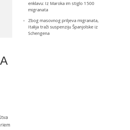
enklavu: Iz Maroka im stiglo 1500
migranata
Zbog masovnog priljeva migranata,
Italija traži suspenziju Španjolske iz
Schengena
ZA
štva
ariem