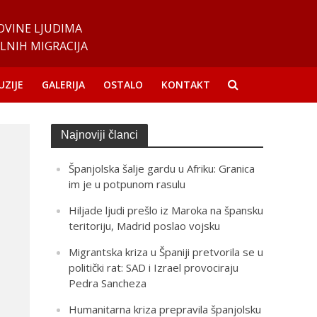
OVINE LJUDIMA
LNIH MIGRACIJA
UZIJE
GALERIJA
OSTALO
KONTAKT
Najnoviji članci
Španjolska šalje gardu u Afriku: Granica
im je u potpunom rasulu
Hiljade ljudi prešlo iz Maroka na špansku
teritoriju, Madrid poslao vojsku
Migrantska kriza u Španiji pretvorila se u
politički rat: SAD i Izrael provociraju
Pedra Sancheza
Humanitarna kriza prepravila španjolsku