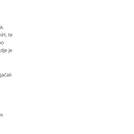
a,
iH, te
po
dje je
jačali
i
em