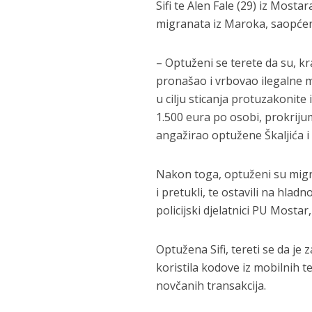
Sifi te Alen Fale (29) iz Mosta
migranata iz Maroka, saopćeno
– Optuženi se terete da su, kr
pronašao i vrbovao ilegalne m
u cilju sticanja protuzakonite
1.500 eura po osobi, prokrijumč
angažirao optužene Škaljića i 
Nakon toga, optuženi su migra
i pretukli, te ostavili na hlad
policijski djelatnici PU Mostar
Optužena Sifi, tereti se da j
koristila kodove iz mobilnih 
novčanih transakcija.