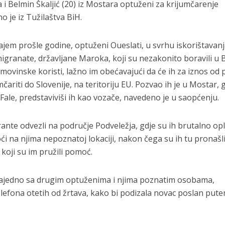
ra i Belmin Škaljić (20) iz Mostara optuženi za krijumčarenje
 je iz Tužilaštva BiH.
ajem prošle godine, optuženi Oueslati, u svrhu iskorištavanj
igranate, državljane Maroka, koji su nezakonito boravili u B
 imovinske koristi, lažno im obećavajući da će ih za iznos od 
ariti do Slovenije, na teritoriju EU. Pozvao ih je u Mostar, g
Fale, predstaviviši ih kao vozače, navedeno je u saopćenju.
nte odvezli na područje Podveležja, gdje su ih brutalno opl
noći na njima nepoznatoj lokaciji, nakon čega su ih tu pronašl
, koji su im pružili pomoć.
e zajedno sa drugim optuženima i njima poznatim osobama,
telefona otetih od žrtava, kako bi podizala novac poslan put