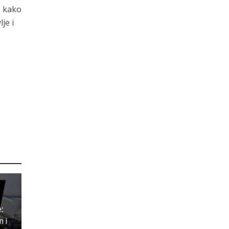
, kako
je i
e:
m i