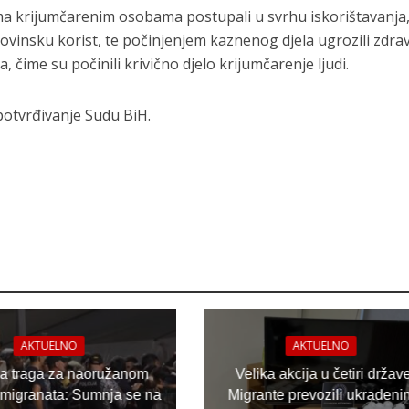
ma krijumčarenim osobama postupali u svrhu iskorištavanja
movinsku korist, te počinjenjem kaznenog djela ugrozili zdravl
 čime su počinili krivično djelo krijumčarenje ljudi.
potvrđivanje Sudu BiH.
AKTUELNO
AKTUELNO
ja traga za naoružanom
Velika akcija u četiri držav
migranata: Sumnja se na
Migrante prevozili ukradeni