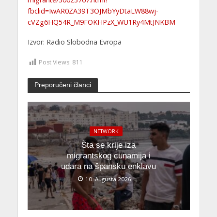
fbclid=IwAR0ZA39T3OJMbYyDtaLW88wj-
cVZg6HQ54R_M9FOKHPzX_WU1Ry4MtJNKBM
Izvor: Radio Slobodna Evropa
Post Views:
811
Preporučeni članci
NETWORK
Šta se krije iza
migrantskog cunamija i
udara na špansku enklavu
10. Augusta 2026.