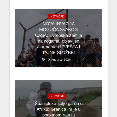
NETWORK
NOVA INVAZIJA
MOGUĆA SVAKOG
ČASA: Evropska zemlja
na nogama, objavljen
alarmantan IZVEŠTAJ
TAJNE SLUŽBE!
10. Augusta 2026.
NETWORK
Španjolska šalje gardu u
Afriku: Granica im je u
potpunom rasulu