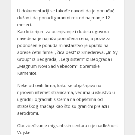
U dokumentaciji se takođe navodi da je ponuđač
dužan i da ponudi garantni rok od najmanje 12
meseci.
Kao kriterijum za ocenjivanje i dodelu ugovora
navedena je najniža ponuđena cena, a poziv za
podnošenje ponuda ministarstvo je uputilo na
adrese četiri firme: „Žica best“ iz Smedereva, „In-Sy
Group“ iz Beograda, „Legi sistem“ iz Beograda i
„Magnum Novi Sad Vebecom“ iz Sremske
Kamenice.
Neke od ovih firma, kako se objašnjava na
njihovim internet stranicama, već imaju iskustvo u
ugradnji ogradnih sistema na objektima od
strateškog značaja kao što su granični prelazi i
aerodromi.
Obezbeđivanje migrantskih centara nije nadležnost
Vojske