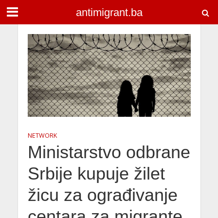
antimigrant.ba
NETWORK
Ministarstvo odbrane
Srbije kupuje žilet
žicu za ograđivanje
centara za migrante