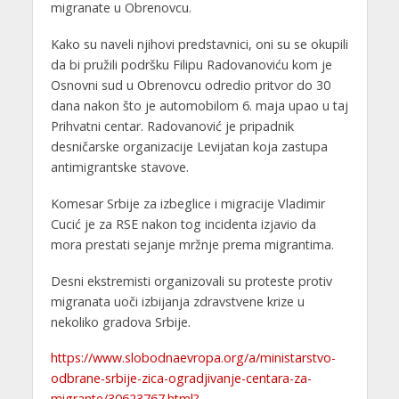
migranate u Obrenovcu.
Kako su naveli njihovi predstavnici, oni su se okupili
da bi pružili podršku Filipu Radovanoviću kom je
Osnovni sud u Obrenovcu odredio pritvor do 30
dana nakon što je automobilom 6. maja upao u taj
Prihvatni centar. Radovanović je pripadnik
desničarske organizacije Levijatan koja zastupa
antimigrantske stavove.
Komesar Srbije za izbeglice i migracije Vladimir
Cucić je za RSE nakon tog incidenta izjavio da
mora prestati sejanje mržnje prema migrantima.
Desni ekstremisti organizovali su proteste protiv
migranata uoči izbijanja zdravstvene krize u
nekoliko gradova Srbije.
https://www.slobodnaevropa.org/a/ministarstvo-
odbrane-srbije-zica-ogradjivanje-centara-za-
migrante/30623767.html?