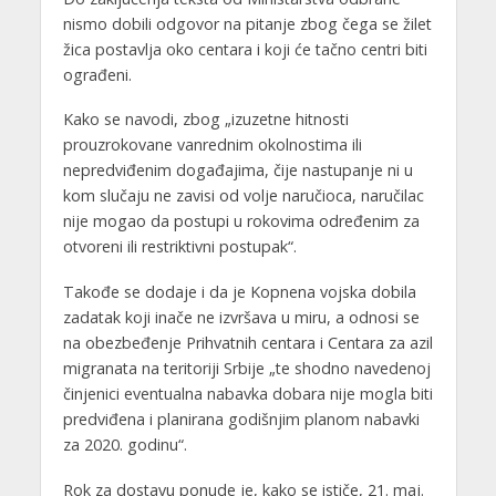
nismo dobili odgovor na pitanje zbog čega se žilet
žica postavlja oko centara i koji će tačno centri biti
ograđeni.
Kako se navodi, zbog „izuzetne hitnosti
prouzrokovane vanrednim okolnostima ili
nepredviđenim događajima, čije nastupanje ni u
kom slučaju ne zavisi od volje naručioca, naručilac
nije mogao da postupi u rokovima određenim za
otvoreni ili restriktivni postupak“.
Takođe se dodaje i da je Kopnena vojska dobila
zadatak koji inače ne izvršava u miru, a odnosi se
na obezbeđenje Prihvatnih centara i Centara za azil
migranata na teritoriji Srbije „te shodno navedenoj
činjenici eventualna nabavka dobara nije mogla biti
predviđena i planirana godišnjim planom nabavki
za 2020. godinu“.
Rok za dostavu ponude je, kako se ističe, 21. maj.