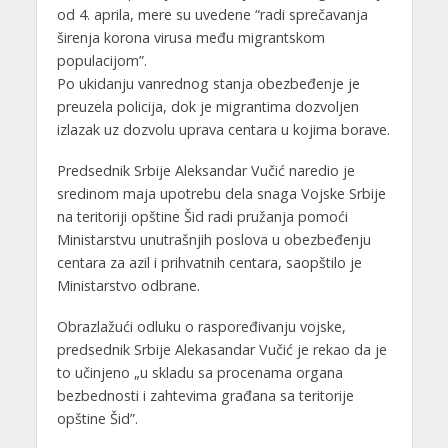
od 4. aprila, mere su uvedene “radi sprečavanja
širenja korona virusa među migrantskom
populacijom”.
Po ukidanju vanrednog stanja obezbeđenje je
preuzela policija, dok je migrantima dozvoljen
izlazak uz dozvolu uprava centara u kojima borave.
Predsednik Srbije Aleksandar Vučić naredio je
sredinom maja upotrebu dela snaga Vojske Srbije
na teritoriji opštine Šid radi pružanja pomoći
Ministarstvu unutrašnjih poslova u obezbeđenju
centara za azil i prihvatnih centara, saopštilo je
Ministarstvo odbrane.
Obrazlažući odluku o raspoređivanju vojske,
predsednik Srbije Alekasandar Vučić je rekao da je
to učinjeno „u skladu sa procenama organa
bezbednosti i zahtevima građana sa teritorije
opštine Šid”.