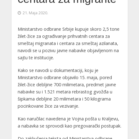
21. Maja 2020.
Ministarstvo odbrane Srbije kupuje skoro 2,5 tone
žilet-žice za ograđivanje prihvatnih centara za
smeštaj migranata i centara za smeštaj azilanata,
navodi se u pozivu javne nabavke objavljenom na
sajtu te institucije.
Kako se navodi u dokumentaciji, koju je
Ministarstvo odbrane objavilo 15. maja, pored
žilet-žice debljine 700 milimetara, predmet javne
nabavke su i 1.521 metara rebrastog gvožđa u
šipkama debljine 20 milimetara i 50 kilograma
pocinkovane žice za vezivanje.
Kao naručilac navedena je Vojna pošta u Kraljevu,
a nabavka se sprovodi kao pregovarački postupak.
Do zaključenja teksta od Ministarstva odbrane