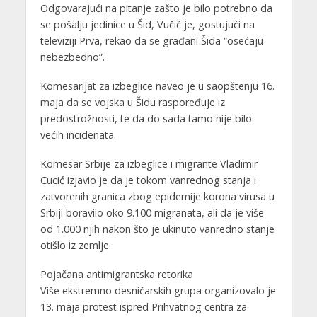
Odgovarajući na pitanje zašto je bilo potrebno da
se pošalju jedinice u Šid, Vučić je, gostujući na
televiziji Prva, rekao da se građani Šida “osećaju
nebezbedno”.
Komesarijat za izbeglice naveo je u saopštenju 16.
maja da se vojska u Šidu raspoređuje iz
predostrožnosti, te da do sada tamo nije bilo
većih incidenata.
Komesar Srbije za izbeglice i migrante Vladimir
Cucić izjavio je da je tokom vanrednog stanja i
zatvorenih granica zbog epidemije korona virusa u
Srbiji boravilo oko 9.100 migranata, ali da je više
od 1.000 njih nakon što je ukinuto vanredno stanje
otišlo iz zemlje.
Pojačana antimigrantska retorika
Više ekstremno desničarskih grupa organizovalo je
13. maja protest ispred Prihvatnog centra za