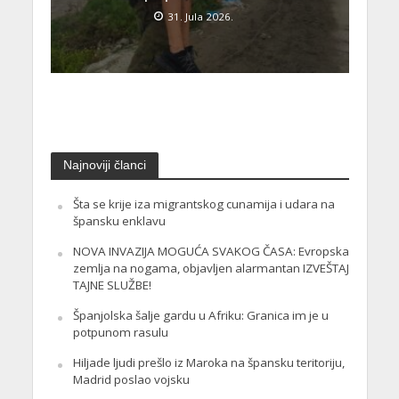
31. Jula 2026.
Najnoviji članci
Šta se krije iza migrantskog cunamija i udara na
špansku enklavu
NOVA INVAZIJA MOGUĆA SVAKOG ČASA: Evropska
zemlja na nogama, objavljen alarmantan IZVEŠTAJ
TAJNE SLUŽBE!
Španjolska šalje gardu u Afriku: Granica im je u
potpunom rasulu
Hiljade ljudi prešlo iz Maroka na špansku teritoriju,
Madrid poslao vojsku