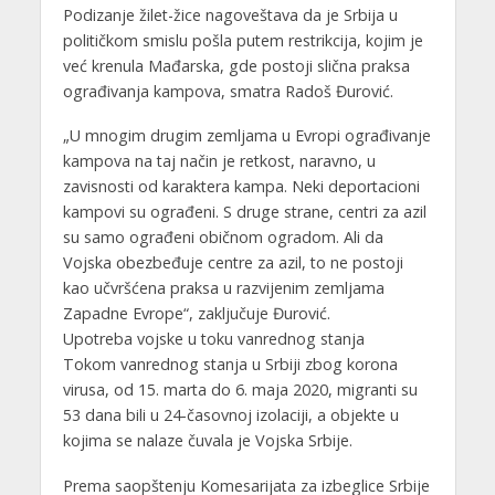
Podizanje žilet-žice nagoveštava da je Srbija u
političkom smislu pošla putem restrikcija, kojim je
već krenula Mađarska, gde postoji slična praksa
ograđivanja kampova, smatra Radoš Đurović.
„U mnogim drugim zemljama u Evropi ograđivanje
kampova na taj način je retkost, naravno, u
zavisnosti od karaktera kampa. Neki deportacioni
kampovi su ograđeni. S druge strane, centri za azil
su samo ograđeni običnom ogradom. Ali da
Vojska obezbeđuje centre za azil, to ne postoji
kao učvršćena praksa u razvijenim zemljama
Zapadne Evrope“, zaključuje Đurović.
Upotreba vojske u toku vanrednog stanja
Tokom vanrednog stanja u Srbiji zbog korona
virusa, od 15. marta do 6. maja 2020, migranti su
53 dana bili u 24-časovnoj izolaciji, a objekte u
kojima se nalaze čuvala je Vojska Srbije.
Prema saopštenju Komesarijata za izbeglice Srbije