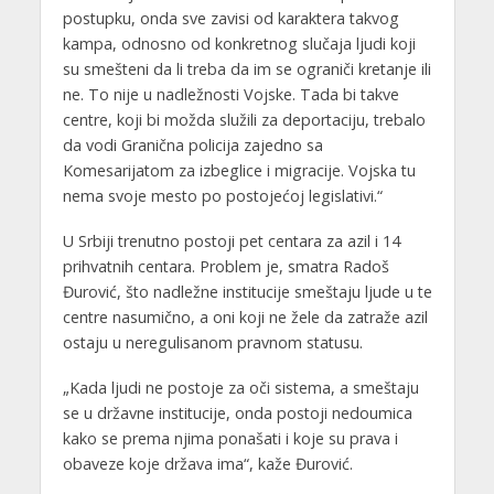
postupku, onda sve zavisi od karaktera takvog
kampa, odnosno od konkretnog slučaja ljudi koji
su smešteni da li treba da im se ograniči kretanje ili
ne. To nije u nadležnosti Vojske. Tada bi takve
centre, koji bi možda služili za deportaciju, trebalo
da vodi Granična policija zajedno sa
Komesarijatom za izbeglice i migracije. Vojska tu
nema svoje mesto po postojećoj legislativi.“
U Srbiji trenutno postoji pet centara za azil i 14
prihvatnih centara. Problem je, smatra Radoš
Đurović, što nadležne institucije smeštaju ljude u te
centre nasumično, a oni koji ne žele da zatraže azil
ostaju u neregulisanom pravnom statusu.
„Kada ljudi ne postoje za oči sistema, a smeštaju
se u državne institucije, onda postoji nedoumica
kako se prema njima ponašati i koje su prava i
obaveze koje država ima“, kaže Đurović.