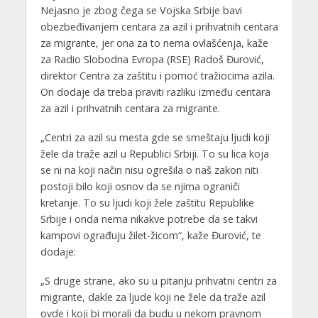
Nejasno je zbog čega se Vojska Srbije bavi
obezbeđivanjem centara za azil i prihvatnih centara
za migrante, jer ona za to nema ovlašćenja, kaže
za Radio Slobodna Evropa (RSE) Radoš Đurović,
direktor Centra za zaštitu i pomoć tražiocima azila.
On dodaje da treba praviti razliku između centara
za azil i prihvatnih centara za migrante.
„Centri za azil su mesta gde se smeštaju ljudi koji
žele da traže azil u Republici Srbiji. To su lica koja
se ni na koji način nisu ogrešila o naš zakon niti
postoji bilo koji osnov da se njima ograniči
kretanje. To su ljudi koji žele zaštitu Republike
Srbije i onda nema nikakve potrebe da se takvi
kampovi ograđuju žilet-žicom“, kaže Đurović, te
dodaje:
„S druge strane, ako su u pitanju prihvatni centri za
migrante, dakle za ljude koji ne žele da traže azil
ovde i koji bi morali da budu u nekom pravnom