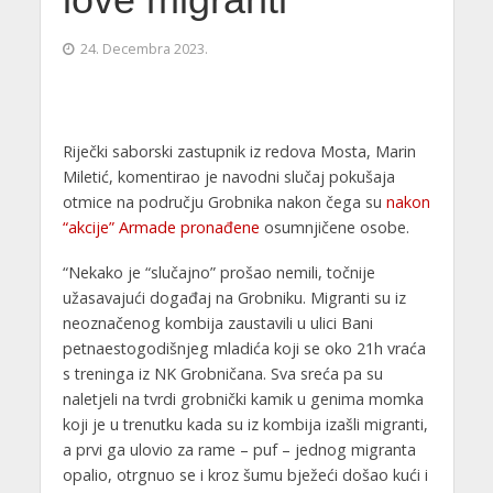
love migranti
24. Decembra 2023.
Riječki saborski zastupnik iz redova Mosta, Marin
Miletić, komentirao je navodni slučaj pokušaja
otmice na području Grobnika nakon čega su
nakon
“akcije” Armade pronađene
osumnjičene osobe.
“Nekako je “slučajno” prošao nemili, točnije
užasavajući događaj na Grobniku. Migranti su iz
neoznačenog kombija zaustavili u ulici Bani
petnaestogodišnjeg mladića koji se oko 21h vraća
s treninga iz NK Grobničana. Sva sreća pa su
naletjeli na tvrdi grobnički kamik u genima momka
koji je u trenutku kada su iz kombija izašli migranti,
a prvi ga ulovio za rame – puf – jednog migranta
opalio, otrgnuo se i kroz šumu bježeći došao kući i