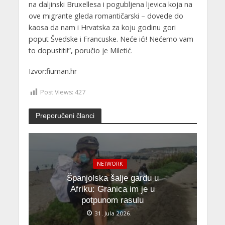
na daljinski Bruxellesa i pogubljena ljevica koja na
ove migrante gleda romantičarski – dovede do
kaosa da nam i Hrvatska za koju godinu gori
poput Švedske i Francuske. Neće ići! Nećemo vam
to dopustiti!”, poručio je Miletić.
Izvor:fiuman.hr
Post Views:
427
Preporučeni članci
NETWORK
Španjolska šalje gardu u
Afriku: Granica im je u
potpunom rasulu
31. Jula 2026.