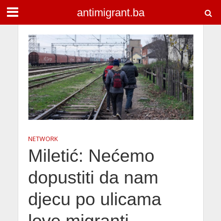
antimigrant.ba
NETWORK
Miletić: Nećemo
dopustiti da nam
djecu po ulicama