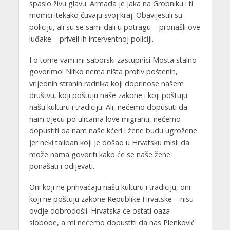
spasio živu glavu. Armada je jaka na Grobniku i ti
momci itekako čuvaju svoj kraj. Obavijestili su
policiju, ali su se sami dali u potragu – pronašli ove
luđake – priveli ih interventnoj policiji.
I o tome vam mi saborski zastupnici Mosta stalno
govorimo! Nitko nema ništa protiv poštenih,
vrijednih stranih radnika koji doprinose našem
društvu, koji poštuju naše zakone i koji poštuju
našu kulturu i tradiciju. Ali, nećemo dopustiti da
nam djecu po ulicama love migranti, nećemo
dopustiti da nam naše kćeri i žene budu ugrožene
jer neki taliban koji je došao u Hrvatsku misli da
može nama govoriti kako će se naše žene
ponašati i odijevati.
Oni koji ne prihvaćaju našu kulturu i tradiciju, oni
koji ne poštuju zakone Republike Hrvatske – nisu
ovdje dobrodošli. Hrvatska će ostati oaza
slobode, a mi nećemo dopustiti da nas Plenković