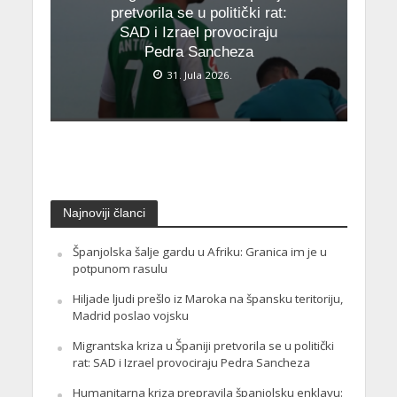
pretvorila se u politički rat:
SAD i Izrael provociraju
Pedra Sancheza
31. Jula 2026.
Najnoviji članci
Španjolska šalje gardu u Afriku: Granica im je u
potpunom rasulu
Hiljade ljudi prešlo iz Maroka na špansku teritoriju,
Madrid poslao vojsku
Migrantska kriza u Španiji pretvorila se u politički
rat: SAD i Izrael provociraju Pedra Sancheza
Humanitarna kriza prepravila španjolsku enklavu: