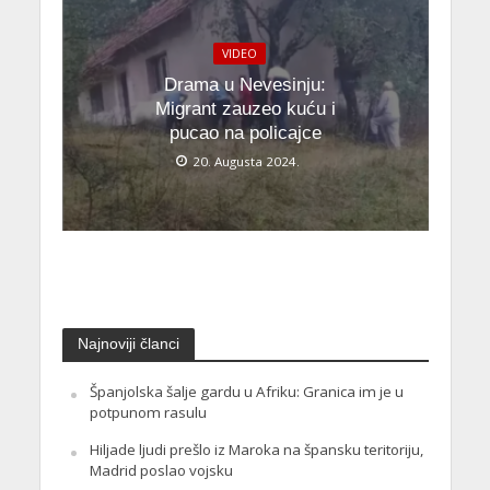
VIDEO
Drama u Nevesinju:
Migrant zauzeo kuću i
pucao na policajce
20. Augusta 2024.
Najnoviji članci
Španjolska šalje gardu u Afriku: Granica im je u
potpunom rasulu
Hiljade ljudi prešlo iz Maroka na špansku teritoriju,
Madrid poslao vojsku