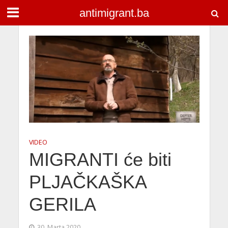
antimigrant.ba
VIDEO
MIGRANTI će biti
PLJAČKAŠKA
GERILA
30. Marta 2020.