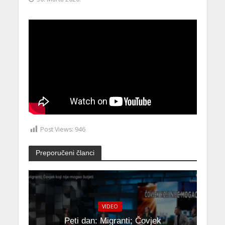
Post Views:
946
Preporučeni članci
VIDEO
Peti dan: Migranti; Čovjek