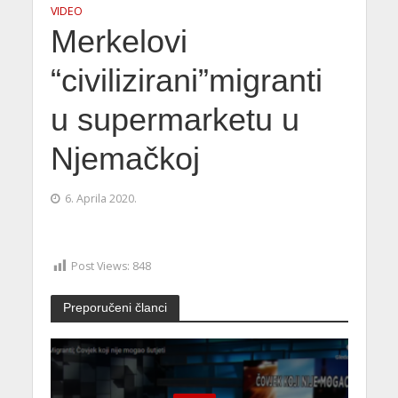
VIDEO
Merkelovi
“civilizirani”migranti
u supermarketu u
Njemačkoj
6. Aprila 2020.
Post Views:
848
Preporučeni članci