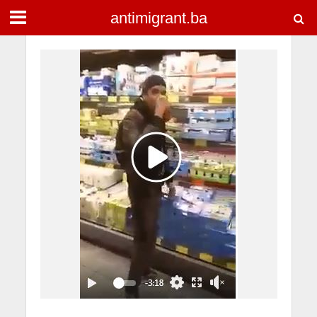
antimigrant.ba