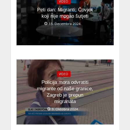
VIDEO
Peti dan: Migranti; Čovjek
koji nije mogao šutjeti
15. Decembra 2024.
VIDEO
Policija mora odvratiti
migrante od naše granice,
Zagreb je prepun
migranata
9. Oktobra 2024.