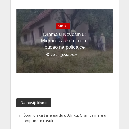
VIDEO
Drama u Nevesinju:
Migrant zauzeo kuću i
pucao na policajce
20. Augusta 2024.
Najnoviji članci
Španjolska šalje gardu u Afriku: Granica im je u
potpunom rasulu