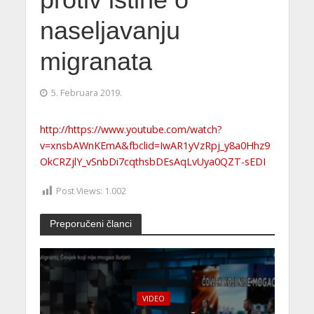
protiv istine o
naseljavanju
migranata
5. Februara 2019.
http://https://www.youtube.com/watch?
v=xnsbAWnKEmA&fbclid=IwAR1yVzRpj_y8a0Hhz9
OkCRZjlY_vSnbDi7cqthsbDEsAqLvUya0QZT-sEDI
Post Views:
1.002
Preporučeni članci
VIDEO