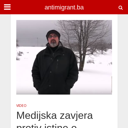
antimigrant.ba
VIDEO
Medijska zavjera