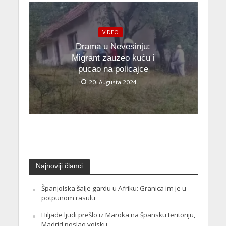
VIDEO
Drama u Nevesinju:
Migrant zauzeo kuću i
pucao na policajce
20. Augusta 2024.
Najnoviji članci
Španjolska šalje gardu u Afriku: Granica im je u
potpunom rasulu
Hiljade ljudi prešlo iz Maroka na špansku teritoriju,
Madrid poslao vojsku