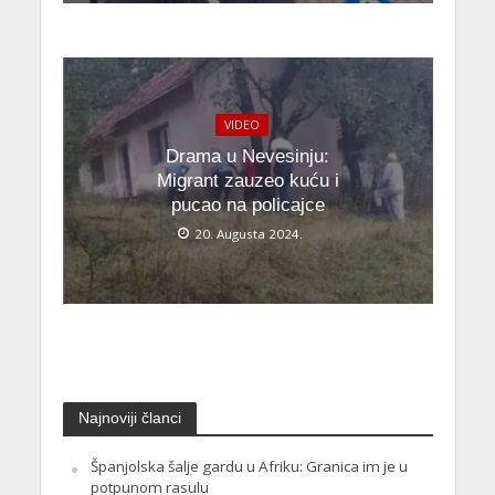
VIDEO
Drama u Nevesinju:
Migrant zauzeo kuću i
pucao na policajce
20. Augusta 2024.
Najnoviji članci
Španjolska šalje gardu u Afriku: Granica im je u
potpunom rasulu