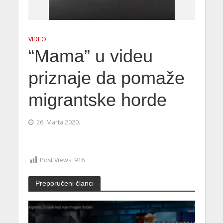
VIDEO
“Mama” u videu
priznaje da pomaže
migrantske horde
26. Marta 2020.
Post Views:
916
Preporučeni članci