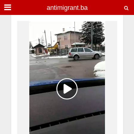
antimigrant.ba