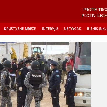
PROTIV TRG
PROTIV ILEGA
DRUŠTVENE MREŽE
INTERVJU
NETWORK
BIZNIS INKL