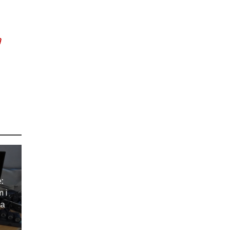
a
e:
m i
ma