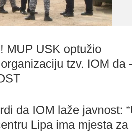
 MUP USK optužio
organizaciju tzv. IOM da 
OST
di da IOM laže javnost: 
entru Lipa ima mjesta za