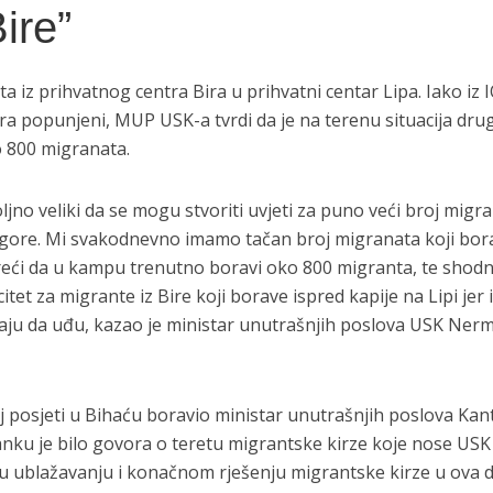
ire”
a iz prihvatnog centra Bira u prihvatni centar Lipa. Iako iz
tra popunjeni, MUP USK-a tvrdi da je na terenu situacija drug
o 800 migranata.
oljno veliki da se mogu stvoriti uvjeti za puno veći broj migr
 gore. Mi svakodnevno imamo tačan broj migranata koji bor
reći da u kampu trenutno boravi oko 800 migranta, te shod
tet za migrante iz Bire koji borave ispred kapije na Lipi jer 
aju da uđu, kazao je ministar unutrašnjih poslova USK Ner
j posjeti u Bihaću boravio ministar unutrašnjih poslova Ka
anku je bilo govora o teretu migrantske kirze koje nose USK 
u ublažavanju i konačnom rješenju migrantske kirze u ova 