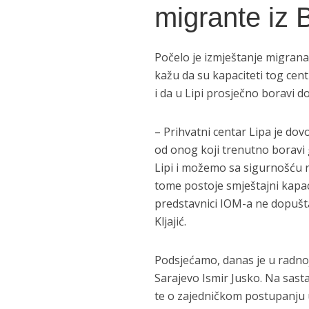
migrante iz B
Počelo je izmještanje migranat
kažu da su kapaciteti tog cen
i da u Lipi prosječno boravi d
– Prihvatni centar Lipa je dov
od onog koji trenutno boravi
Lipi i možemo sa sigurnošću 
tome postoje smještajni kapaci
predstavnici IOM-a ne dopušt
Kljajić.
Podsjećamo, danas je u radno
Sarajevo Ismir Jusko. Na sast
te o zajedničkom postupanju 