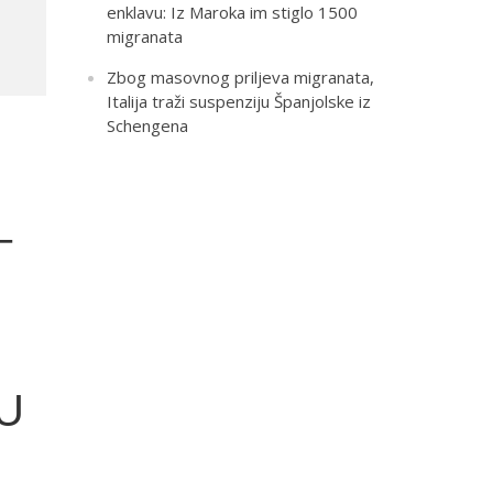
enklavu: Iz Maroka im stiglo 1500
migranata
Zbog masovnog priljeva migranata,
Italija traži suspenziju Španjolske iz
Schengena
–
“U