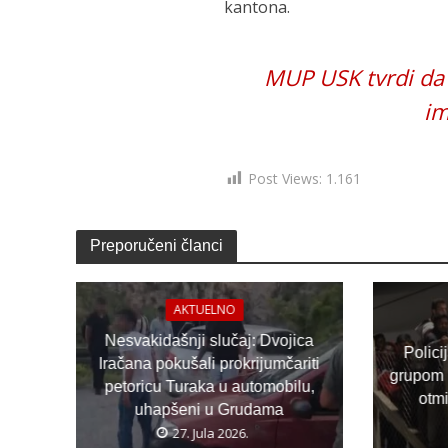
kantona.
MUP USK tvrdi da 
im
Post Views:
1.161
Preporučeni članci
AKTUELNO
Nesvakidašnji slučaj: Dvojica
Polici
Iračana pokušali prokrijumčariti
grupom 
petoricu Turaka u automobilu,
otm
uhapšeni u Grudama
27. Jula 2026.