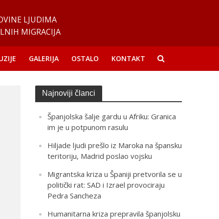
OVINE LJUDIMA
LNIH MIGRACIJA
UZIJE
GALERIJA
OSTALO
KONTAKT
Najnoviji članci
Španjolska šalje gardu u Afriku: Granica
im je u potpunom rasulu
Hiljade ljudi prešlo iz Maroka na špansku
teritoriju, Madrid poslao vojsku
Migrantska kriza u Španiji pretvorila se u
politički rat: SAD i Izrael provociraju
Pedra Sancheza
Humanitarna kriza prepravila španjolsku