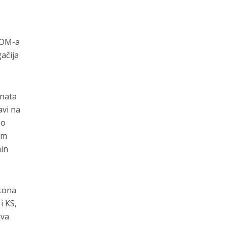
 IOM-a
ačija
anata
avi na
no
im
min
ntona
i KS,
dva