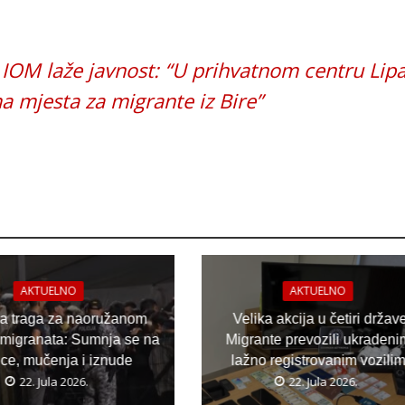
IOM laže javnost: “U prihvatnom centru Lip
a mjesta za migrante iz Bire”
AKTUELNO
AKTUELNO
ja traga za naoružanom
Velika akcija u četiri držav
migranata: Sumnja se na
Migrante prevozili ukradeni
ice, mučenja i iznude
lažno registrovanim vozili
22. Jula 2026.
22. Jula 2026.