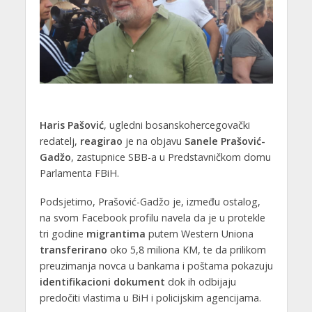
Haris Pašović
, ugledni bosanskohercegovački
redatelj,
reagirao
je na objavu
Sanele Prašović-
Gadžo
, zastupnice SBB-a u Predstavničkom domu
Parlamenta FBiH.
Podsjetimo, Prašović-Gadžo je, između ostalog,
na svom Facebook profilu navela da je u protekle
tri godine
migrantima
putem Western Uniona
transferirano
oko 5,8 miliona KM, te da prilikom
preuzimanja novca u bankama i poštama pokazuju
identifikacioni dokument
dok ih odbijaju
predočiti vlastima u BiH i policijskim agencijama.