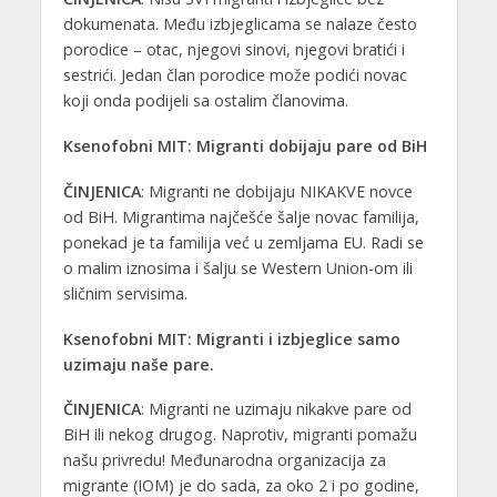
dokumenata. Među izbjeglicama se nalaze često
porodice – otac, njegovi sinovi, njegovi bratići i
sestrići. Jedan član porodice može podići novac
koji onda podijeli sa ostalim članovima.
Ksenofobni MIT: Migranti dobijaju pare od BiH
ČINJENICA
: Migranti ne dobijaju NIKAKVE novce
od BiH. Migrantima najčešće šalje novac familija,
ponekad je ta familija već u zemljama EU. Radi se
o malim iznosima i šalju se Western Union-om ili
sličnim servisima.
Ksenofobni MIT: Migranti i izbjeglice samo
uzimaju naše pare.
ČINJENICA
: Migranti ne uzimaju nikakve pare od
BiH ili nekog drugog. Naprotiv, migranti pomažu
našu privredu! Međunarodna organizacija za
migrante (IOM) je do sada, za oko 2 i po godine,