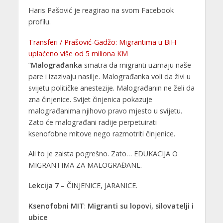
Haris Pašović je reagirao na svom Facebook
profilu.
Transferi / Prašović-Gadžo: Migrantima u BiH
uplaćeno više od 5 miliona KM
“
Malograđanka
smatra da migranti uzimaju naše
pare i izazivaju nasilje. Malograđanka voli da živi u
svijetu političke anestezije. Malograđanin ne želi da
zna činjenice. Svijet činjenica pokazuje
malograđanima njihovo pravo mjesto u svijetu.
Zato će malograđani radije perpetuirati
ksenofobne mitove nego razmotriti činjenice.
Ali to je zaista pogrešno. Zato… EDUKACIJA O
MIGRANTIMA ZA MALOGRAĐANE.
Lekcija 7
– ČINJENICE, JARANICE.
Ksenofobni MIT
:
Migranti su lopovi, silovatelji i
ubice