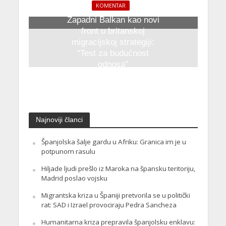
KOMENTAR
Zapadni Balkan kao novi
front u britanskoj
migracijskoj strategiji:
“Test za budućnost
odnosa”
23. Oktobra 2025.
Najnoviji članci
Španjolska šalje gardu u Afriku: Granica im je u
potpunom rasulu
Hiljade ljudi prešlo iz Maroka na špansku teritoriju,
Madrid poslao vojsku
Migrantska kriza u Španiji pretvorila se u politički
rat: SAD i Izrael provociraju Pedra Sancheza
Humanitarna kriza prepravila španjolsku enklavu: