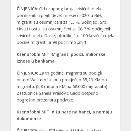
ČINJENICA
: Od ukupnog broja krivičnih djela
počinjenih u prvih devet mjeseci 2020. u BiH,
migranti su osumnjičeni za 1,3 %. Bošnjaci, Srbi,
Hrvati i ostali su osumnjičeni za 98,7 % počinjenih
krivičnih djela. Dakle, otprilike 1 u 100 krivičnih djela
počine migranti, a 99 počinimo „mi“!
Ksenofobni MIT: Migranti podižu milionske
iznose u bankama
ČINJENICA
: Za tri godine, migranti su podigli
putem Western Uniona prosječno 85,29 KM po
migrantu. (5,8 miliona KM na 68.000 migranata)
Zastupnica Sanela Prašović Gađo potpuno
pogrešno prezentira podatke.
Ksenofobni MIT: dižu pare na banci, a nemaju
dokumente
ČINJENICA
: Nisu SVI migranti i izbjeglice bez