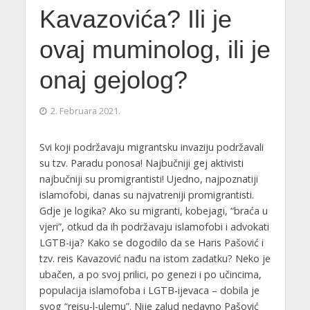
Kavazovića? Ili je
ovaj muminolog, ili je
onaj gejolog?
2. Februara 2021.
Svi koji podržavaju migrantsku invaziju podržavali
su tzv. Paradu ponosa! Najbučniji gej aktivisti
najbučniji su promigrantisti! Ujedno, najpoznatiji
islamofobi, danas su najvatreniji promigrantisti.
Gdje je logika? Ako su migranti, kobejagi, “braća u
vjeri”, otkud da ih podržavaju islamofobi i advokati
LGTB-ija? Kako se dogodilo da se Haris Pašović i
tzv. reis Kavazović nađu na istom zadatku? Neko je
ubačen, a po svoj prilici, po genezi i po učincima,
populacija islamofoba i LGTB-ijevaca – dobila je
svog “reisu-l-ulemu”. Nije zalud nedavno Pašović