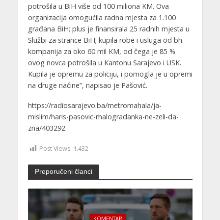
potrošila u BiH više od 100 miliona KM. Ova
organizacija omogućila radna mjesta za 1.100
građana BiH; plus je finansirala 25 radnih mjesta u
Službi za strance BiH; kupila robe i usluga od bh.
kompanija za oko 60 mil KM, od čega je 85 %
ovog novca potrošila u Kantonu Sarajevo i USK.
Kupila je opremu za policiju, i pomogla je u opremi
na druge načine”, napisao je Pašović.
https://radiosarajevo.ba/metromahala/ja-
mislim/haris-pasovic-malogradanka-ne-zeli-da-
zna/403292
Post Views:
1.432
Preporučeni članci
KOMENTAR