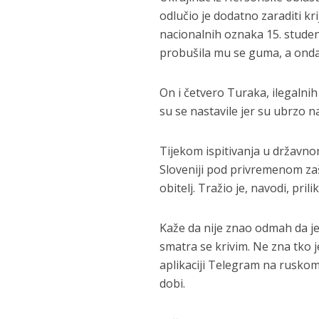
odlučio je dodatno zaraditi 
nacionalnih oznaka 15. stude
probušila mu se guma, a onda j
On i četvero Turaka, ilegalnih
su se nastavile jer su ubrzo na
Tijekom ispitivanja u državnom 
Sloveniji pod privremenom zaš
obitelj. Tražio je, navodi, pr
Kaže da nije znao odmah da je 
smatra se krivim. Ne zna tko 
aplikaciji Telegram na ruskom 
dobi.