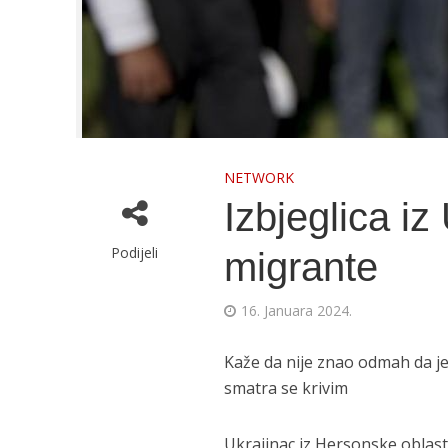
NETWORK
Izbjeglica iz
Podijeli
migrante
16. Januara 2024.
Kaže da nije znao odmah da je 
smatra se krivim
Ukrajinac iz Hersonske oblasti