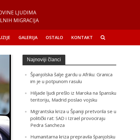
OVINE LJUDIMA
LNIH MIGRACIJA
UZIJE
GALERIJA
OSTALO
KONTAKT
Najnoviji članci
Španjolska šalje gardu u Afriku: Granica
im je u potpunom rasulu
Hiljade ljudi prešlo iz Maroka na špansku
teritoriju, Madrid poslao vojsku
Migrantska kriza u Španiji pretvorila se u
politički rat: SAD i Izrael provociraju
Pedra Sancheza
Humanitarna kriza prepravila španjolsku