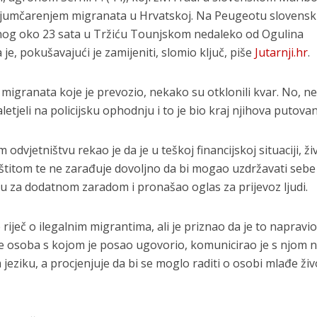
krijumčarenjem migranata u Hrvatskoj. Na Peugeotu slovensk
nog oko 23 sata u Tržiću Tounjskom nedaleko od Ogulina
e, pokušavajući je zamijeniti, slomio ključ, piše
Jutarnji.hr
.
 migranata koje je prevozio, nekako su otklonili kvar. No, n
letjeli na policijsku ophodnju i to je bio kraj njihova putovan
odvjetništvu rekao je da je u teškoj financijskoj situaciji, živ
titom te ne zarađuje dovoljno da bi mogao uzdržavati sebe 
iliku za dodatnom zaradom i pronašao oglas za prijevoz ljudi.
riječ o ilegalnim migrantima, ali je priznao da je to napravio
je osoba s kojom je posao ugovorio, komunicirao je s njom 
jeziku, a procjenjuje da bi se moglo raditi o osobi mlađe ži