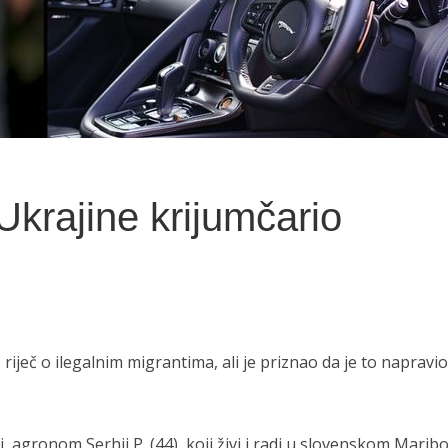
 Ukrajine krijumčario
riječ o ilegalnim migrantima, ali je priznao da je to napravio
, agronom Serhii P. (44), koji živi i radi u slovenskom Marib