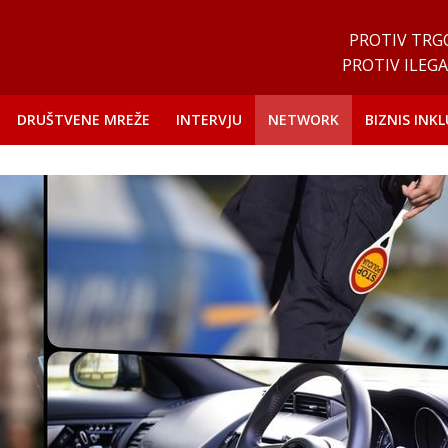
PROTIV TRG
PROTIV ILEGA
DRUŠTVENE MREŽE
INTERVJU
NETWORK
BIZNIS INKL