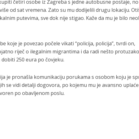
upiti četiri osobe iz Zagreba s jedne autobusne postaje, no
više od sat vremena. Zato su mu dodijelili drugu lokaciju. Oti
okalnim putevima, sve dok nije stigao. Kaže da mu je bilo ne
 koje je povezao počele vikati “policija, policija”, tvrdi on,
ojatno riječ o ilegalnim migrantima i da radi nešto protuzako
i dobiti 250 eura po čovjeku.
icija je pronašla komunikaciju porukama s osobom koju je s
h se vidi detalji dogovora, po kojemu mu je avansno uplać
ovoren po obavljenom poslu.