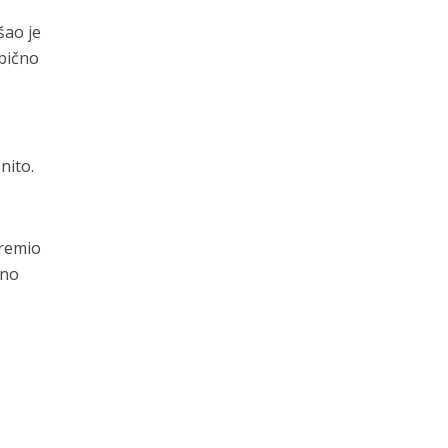
šao je
obično
nito.
premio
eno