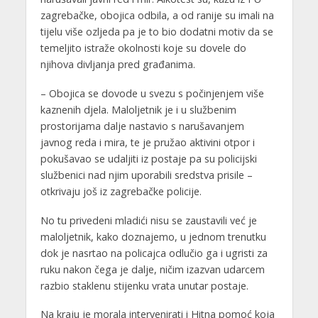
zagrebačke, obojica odbila, a od ranije su imali na
tijelu više ozljeda pa je to bio dodatni motiv da se
temeljito istraže okolnosti koje su dovele do
njihova divljanja pred građanima.
– Obojica se dovode u svezu s počinjenjem više
kaznenih djela. Maloljetnik je i u službenim
prostorijama dalje nastavio s narušavanjem
javnog reda i mira, te je pružao aktivini otpor i
pokušavao se udaljiti iz postaje pa su policijski
službenici nad njim uporabili sredstva prisile –
otkrivaju još iz zagrebačke policije.
No tu privedeni mladići nisu se zaustavili već je
maloljetnik, kako doznajemo, u jednom trenutku
dok je nasrtao na policajca odlučio ga i ugristi za
ruku nakon čega je dalje, ničim izazvan udarcem
razbio staklenu stijenku vrata unutar postaje.
Na kraju je morala intervenirati i Hitna pomoć koja