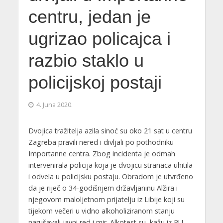
centru, jedan je
ugrizao policajca i
razbio staklo u
policijskoj postaji
4. Juna 2020.
Dvojica tražitelja azila sinoć su oko 21 sat u centru
Zagreba pravili nered i divljali po pothodniku
Importanne centra. Zbog incidenta je odmah
intervenirala policija koja je dvojicu stranaca uhitila
i odvela u policijsku postaju. Obradom je utvrđeno
da je riječ o 34-godišnjem državljaninu Alžira i
njegovom maloljetnom prijatelju iz Libije koji su
tijekom večeri u vidno alkoholiziranom stanju
narušavali javni red i mir. Alkotest su, kažu iz PU