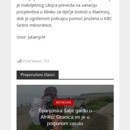
je maloljetnog Libijca prevezla na sanaciju
posjekotina u Kliniku za dječje bolesti u Klaićevoj,
dok je ugriženom policajcu pomoć pružena u KBC
Sestre milosrdnice.
Izvor: Jutarnji.hr
Post Views:
752
Preporučeni članci
NETWORK
Španjolska šalje gardu u
Afriku: Granica im je u
potpunom rasulu