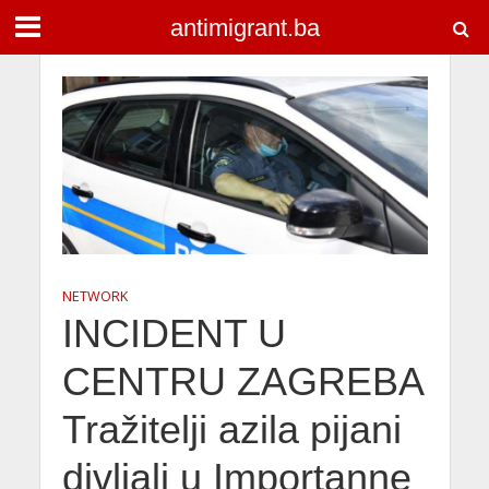
antimigrant.ba
NETWORK
INCIDENT U
CENTRU ZAGREBA
Tražitelji azila pijani
divljali u Importanne