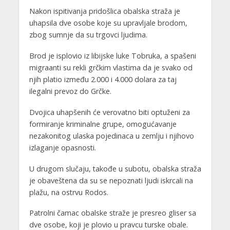
Nakon ispitivanja pridošlica obalska straža je
uhapsila dve osobe koje su upravljale brodom,
zbog sumnje da su trgovci ljudima.
Brod je isplovio iz libijske luke Tobruka, a spašeni
migraanti su rekli grčkim vlastima da je svako od
njih platio između 2.000 i 4.000 dolara za taj
ilegalni prevoz do Grčke.
Dvojica uhapšenih će verovatno biti optuženi za
formiranje kriminalne grupe, omogućavanje
nezakonitog ulaska pojedinaca u zemlju i njihovo
izlaganje opasnosti.
U drugom slučaju, takođe u subotu, obalska straža
je obaveštena da su se nepoznati ljudi iskrcali na
plažu, na ostrvu Rodos.
Patrolni čamac obalske straže je presreo gliser sa
dve osobe, koji je plovio u pravcu turske obale.