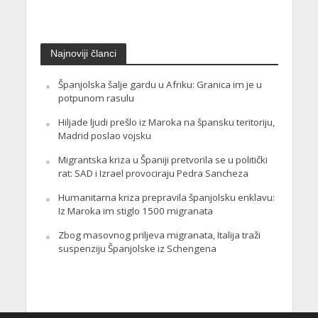
Najnoviji članci
Španjolska šalje gardu u Afriku: Granica im je u
potpunom rasulu
Hiljade ljudi prešlo iz Maroka na špansku teritoriju,
Madrid poslao vojsku
Migrantska kriza u Španiji pretvorila se u politički
rat: SAD i Izrael provociraju Pedra Sancheza
Humanitarna kriza prepravila španjolsku enklavu:
Iz Maroka im stiglo 1500 migranata
Zbog masovnog priljeva migranata, Italija traži
suspenziju Španjolske iz Schengena