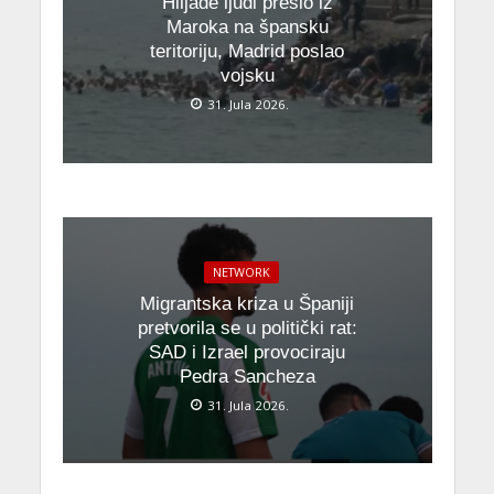
Hiljade ljudi prešlo iz
Maroka na špansku
teritoriju, Madrid poslao
vojsku
31. Jula 2026.
NETWORK
Migrantska kriza u Španiji
pretvorila se u politički rat:
SAD i Izrael provociraju
Pedra Sancheza
31. Jula 2026.