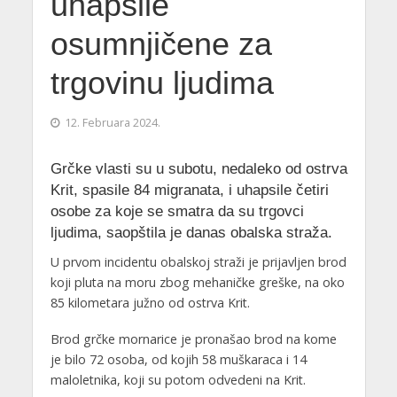
uhapsile
osumnjičene za
trgovinu ljudima
12. Februara 2024.
Grčke vlasti su u subotu, nedaleko od ostrva
Krit, spasile 84 migranata, i uhapsile četiri
osobe za koje se smatra da su trgovci
ljudima, saopštila je danas obalska straža.
U prvom incidentu obalskoj straži je prijavljen brod
koji pluta na moru zbog mehaničke greške, na oko
85 kilometara južno od ostrva Krit.
Brod grčke mornarice je pronašao brod na kome
je bilo 72 osoba, od kojih 58 muškaraca i 14
maloletnika, koji su potom odvedeni na Krit.