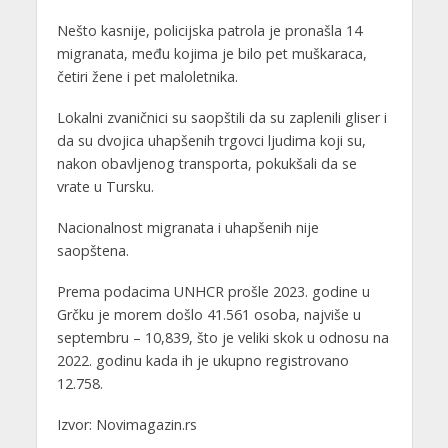
Nešto kasnije, policijska patrola je pronašla 14
migranata, među kojima je bilo pet muškaraca,
četiri žene i pet maloletnika.
Lokalni zvaničnici su saopštili da su zaplenili gliser i
da su dvojica uhapšenih trgovci ljudima koji su,
nakon obavljenog transporta, pokukšali da se
vrate u Tursku.
Nacionalnost migranata i uhapšenih nije
saopštena.
Prema podacima UNHCR prošle 2023. godine u
Grčku je morem došlo 41.561 osoba, najviše u
septembru – 10,839, što je veliki skok u odnosu na
2022. godinu kada ih je ukupno registrovano
12.758.
Izvor: Novimagazin.rs