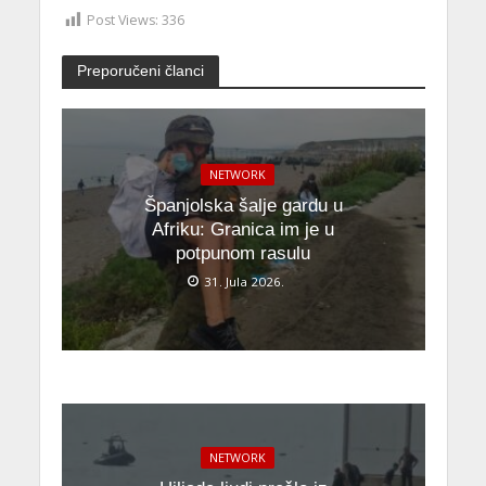
Post Views:
336
Preporučeni članci
NETWORK
Španjolska šalje gardu u
Afriku: Granica im je u
potpunom rasulu
31. Jula 2026.
NETWORK