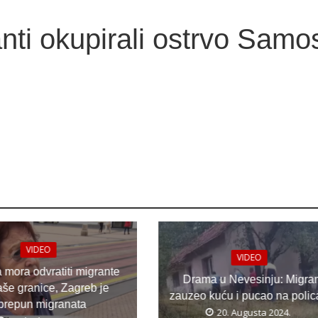
nti okupirali ostrvo Samo
VIDEO
VIDEO
a mora odvratiti migrante
Drama u Nevesinju: Migran
aše granice, Zagreb je
zauzeo kuću i pucao na polic
prepun migranata
20. Augusta 2024.