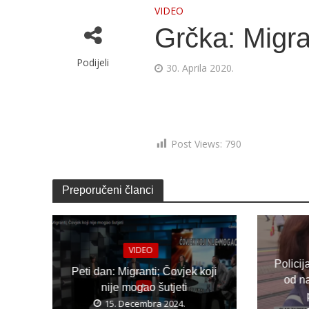
VIDEO
Grčka: Migra
Podijeli
30. Aprila 2020.
Post Views:
790
Preporučeni članci
VIDEO
Policij
Peti dan: Migranti; Čovjek koji
od n
nije mogao šutjeti
15. Decembra 2024.