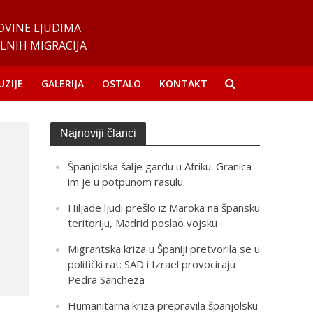
OVINE LJUDIMA
LNIH MIGRACIJA
UZIJE
GALERIJA
OSTALO
KONTAKT
Najnoviji članci
Španjolska šalje gardu u Afriku: Granica
im je u potpunom rasulu
Hiljade ljudi prešlo iz Maroka na špansku
teritoriju, Madrid poslao vojsku
Migrantska kriza u Španiji pretvorila se u
politički rat: SAD i Izrael provociraju
Pedra Sancheza
Humanitarna kriza prepravila španjolsku