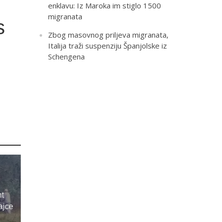
enklavu: Iz Maroka im stiglo 1500
migranata
s
Zbog masovnog priljeva migranata,
Italija traži suspenziju Španjolske iz
Schengena
t
ajce