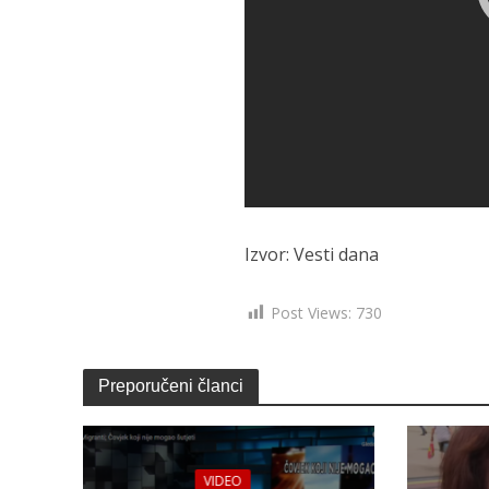
Izvor: Vesti dana
Post Views:
730
Preporučeni članci
VIDEO