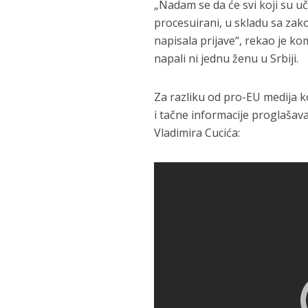
„Nadam se da će svi koji su uč
procesuirani, u skladu sa zak
napisala prijave“, rekao je ko
napali ni jednu ženu u Srbiji.
Za razliku od pro-EU medija k
i tačne informacije proglašava
Vladimira Cucića: