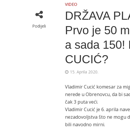
VIDEO
DRŽAVA PLA
Podijeli
Prvo je 50 mi
a sada 150!
CUCIĆ?
15. Aprila 2020.
Vladimir Cucić komesar za migr
nerede u Obrenovcu, da bi sad
čak 3 puta veći.
Vladimir Cucić je 6. aprila n
nezadovoljstva što ne mogu d
bili navodno mirni.