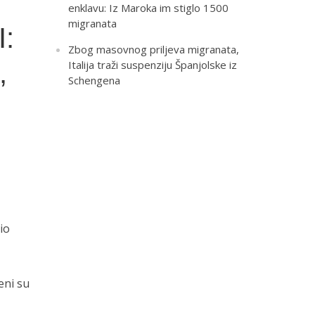
enklavu: Iz Maroka im stiglo 1500
migranata
:
Zbog masovnog priljeva migranata,
,
Italija traži suspenziju Španjolske iz
Schengena
io
eni su