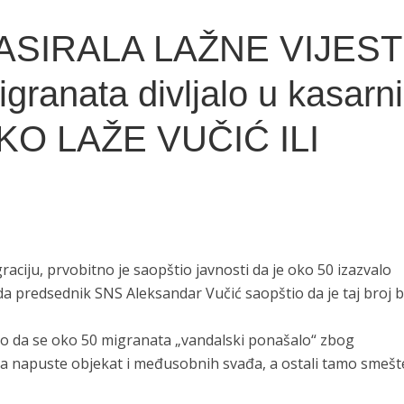
SIRALA LAŽNE VIJESTI
granata divljalo u kasarni
 KO LAŽE VUČIĆ ILI
aciju, prvobitno je saopštio javnosti da je oko 50 izazvalo
a predsednik SNS Aleksandar Vučić saopštio da je taj broj b
aveo da se oko 50 migranata „vandalski ponašalo“ zbog
a napuste objekat i međusobnih svađa, a ostali tamo smešt