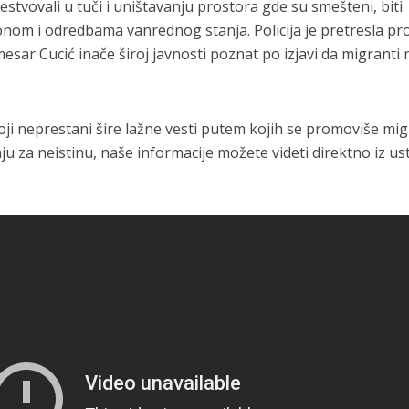
estvovali u tuči i uništavanju prostora gde su smešteni, biti
onom i odredbama vanrednog stanja. Policija je pretresla pro
mesar Cucić inače široj javnosti poznat po izjavi da migranti 
oji neprestani šire lažne vesti putem kojih se promoviše mig
ju za neistinu, naše informacije možete videti direktno iz us