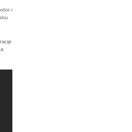
stor i
nisu
racije
ta