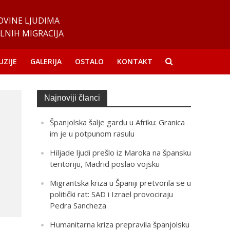
OVINE LJUDIMA
LNIH MIGRACIJA
UZIJE
GALERIJA
OSTALO
KONTAKT
Najnoviji članci
Španjolska šalje gardu u Afriku: Granica
im je u potpunom rasulu
Hiljade ljudi prešlo iz Maroka na špansku
teritoriju, Madrid poslao vojsku
Migrantska kriza u Španiji pretvorila se u
politički rat: SAD i Izrael provociraju
Pedra Sancheza
Humanitarna kriza prepravila španjolsku